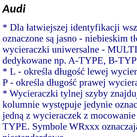
Audi
* Dla łatwiejszej identyfikacji w
oznaczone są jasno - niebieskim 
wycieraczki uniwersalne - MULT
dedykowane np. A-TYPE, B-TYP
* L - określa długość lewej wycier
P - określa długość prawej wycier
* Wycieraczki tylnej szyby znajduj
kolumnie występuje jedynie oznac
jedną z wycieraczek z mocowani
TYPE. Symbole WRxxx oznaczają 