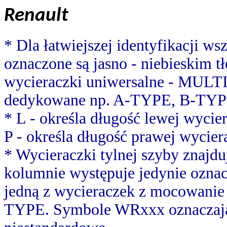
Renault
* Dla łatwiejszej identyfikacji w
oznaczone są jasno - niebieskim 
wycieraczki uniwersalne - MULT
dedykowane np. A-TYPE, B-TYP
* L - określa długość lewej wycier
P - określa długość prawej wycier
* Wycieraczki tylnej szyby znajduj
kolumnie występuje jedynie oznac
jedną z wycieraczek z mocowani
TYPE. Symbole WRxxx oznaczają 