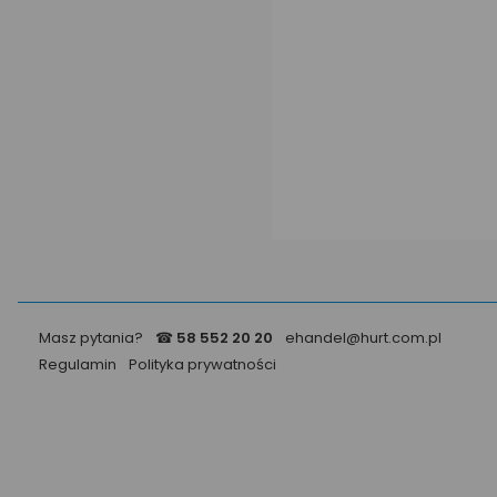
Masz pytania?
☎
58 552 20 20
ehandel@hurt.com.pl
Regulamin
Polityka prywatności