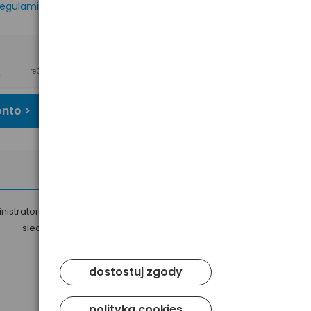
egulaminem
oraz
onto >
nistratorem Twoich danych osobowych jest Baltrade sp. z o.o. z
siedzibą w Gdańsku przy ul. Geodetów 24, 80-298 Gdańsk.
dostostuj zgody
polityka cookies