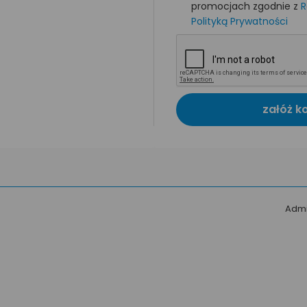
promocjach zgodnie z
R
Polityką Prywatności
załóż k
Admi