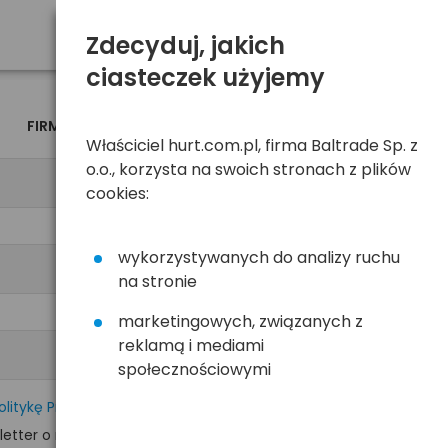
Zdecyduj, jakich
ciasteczek użyjemy
FIRMA
OSOBA
Właściciel hurt.com.pl, firma Baltrade Sp. z
o.o., korzysta na swoich stronach z plików
cookies:
wykorzystywanych do analizy ruchu
na stronie
marketingowych, związanych z
reklamą i mediami
społecznościowymi
olitykę Prywatności
tter o nowościach i