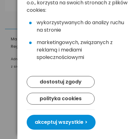
o.o., korzysta na swoich stronach z plików
cookies:
wykorzystywanych do analizy ruchu
na stronie
Masz pytania?
☎
58 552 20 20
ehandel@hurt.com.pl
marketingowych, związanych z
Regulamin
Polityka prywatności
reklamą i mediami
społecznościowymi
Administratorem Twoich danych osobowych jest Baltrade sp. z o.o.
z siedzibą w Gdańsku przy ul. Geodetów 24, 80-298 Gdańsk.
dostostuj zgody
polityka cookies
akceptuj wszystkie >