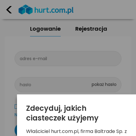
<
Logowanie
Rejestracja
adres e-mail
hasło
Zdecyduj, jakich
Zapamiętaj mnie
Nie pamiętam hasła
ciasteczek użyjemy
Właściciel hurt.com.pl, firma Baltrade Sp. z