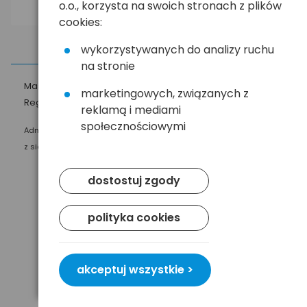
o.o., korzysta na swoich stronach z plików
cookies:
wykorzystywanych do analizy ruchu
na stronie
Masz pytania?
☎
58 552 20 20
ehandel@hurt.com.pl
marketingowych, związanych z
Regulamin
Polityka prywatności
reklamą i mediami
społecznościowymi
Administratorem Twoich danych osobowych jest Baltrade sp. z o.o.
z siedzibą w Gdańsku przy ul. Geodetów 24, 80-298 Gdańsk.
dostostuj zgody
polityka cookies
akceptuj wszystkie >