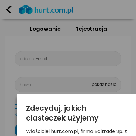
<
Logowanie
Rejestracja
adres e-mail
hasło
Zdecyduj, jakich
Zapamiętaj mnie
Nie pamiętam hasła
ciasteczek użyjemy
Właściciel hurt.com.pl, firma Baltrade Sp. z