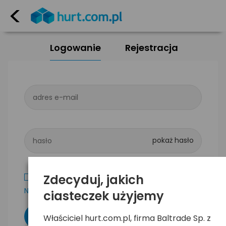
<
Logowanie
Rejestracja
adres e-mail
hasło
Zdecyduj, jakich
Zapamiętaj mnie
Nie pamiętam hasła
ciasteczek użyjemy
Właściciel hurt.com.pl, firma Baltrade Sp. z