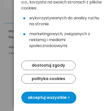
o.o., korzysta na swoich stronach z plików
cookies:
wykorzystywanych do analizy ruchu
na stronie
Masz pytania?
☎
58 552 20 20
ehandel@hurt.com.pl
marketingowych, związanych z
Regulamin
Polityka prywatności
reklamą i mediami
społecznościowymi
Administratorem Twoich danych osobowych jest Baltrade sp. z o.o.
z siedzibą w Gdańsku przy ul. Geodetów 24, 80-298 Gdańsk.
dostostuj zgody
polityka cookies
akceptuj wszystkie >