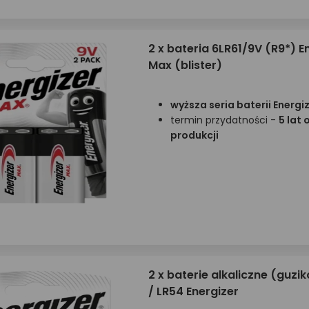
2 x bateria 6LR61/9V (R9*) E
Max (blister)
wyższa seria baterii Energi
termin przydatności -
5 lat 
produkcji
2 x baterie alkaliczne (guzi
/ LR54 Energizer