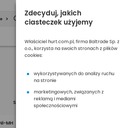
Zdecyduj, jakich
ie
ciasteczek użyjemy
Właściciel hurt.com.pl, firma Baltrade Sp. z
o.o., korzysta na swoich stronach z plików
cookies:
wykorzystywanych do analizy ruchu
na stronie
marketingowych, związanych z
reklamą i mediami
Sortuj
Widok
domyślnie
społecznościowymi
69,90 zł
Ni-MH
brutto