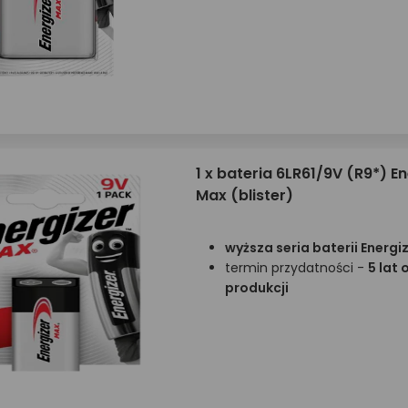
1 x bateria 6LR61/9V (R9*) E
Max (blister)
wyższa seria baterii Energi
termin przydatności -
5 lat 
produkcji