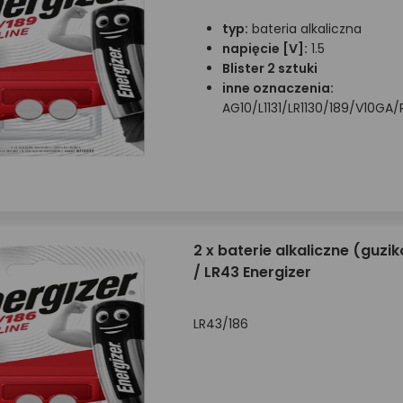
typ:
bateria alkaliczna
napięcie [V]:
1.5
Blister 2 sztuki
inne oznaczenia:
AG10/L1131/LR1130/189/V10G
2 x baterie alkaliczne (guzi
/ LR43 Energizer
LR43/186