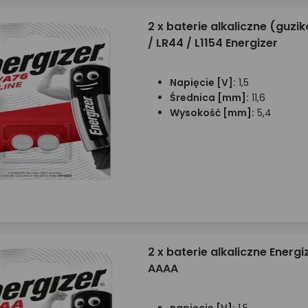
2 x baterie alkaliczne (guzi
/ LR44 / L1154 Energizer
Napięcie [V]:
1,5
Średnica [mm]:
11,6
Wysokość [mm]:
5,4
2 x baterie alkaliczne Energiz
AAAA