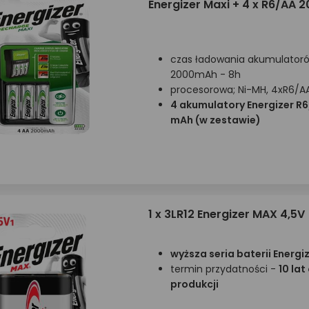
Energizer Maxi + 4 x R6/AA 
czas ładowania akumulator
2000mAh - 8h
procesorowa; Ni-MH, 4xR6/A
4 akumulatory Energizer R
mAh (w zestawie)
1 x 3LR12 Energizer MAX 4,5V
wyższa seria baterii Energi
termin przydatności -
10 lat
produkcji