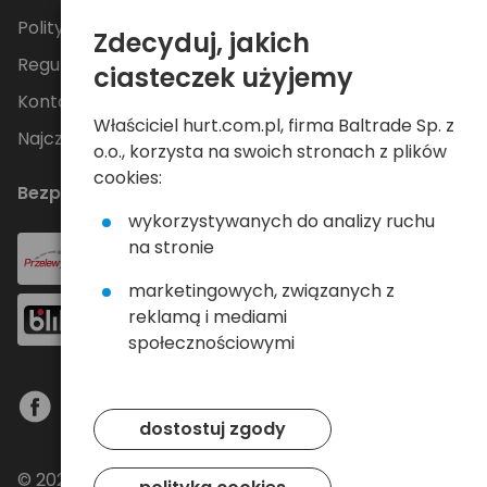
Polityka Prywatności
Zdecyduj, jakich
Regulamin
ciasteczek użyjemy
Kontakt
Właściciel hurt.com.pl, firma Baltrade Sp. z
Najczęściej zadawane pytania
o.o., korzysta na swoich stronach z plików
cookies:
Bezpieczne płatności
wykorzystywanych do analizy ruchu
na stronie
marketingowych, związanych z
reklamą i mediami
społecznościowymi
dostostuj zgody
© 2024 Baltrade sp. z o.o. - Wszelkie prawa