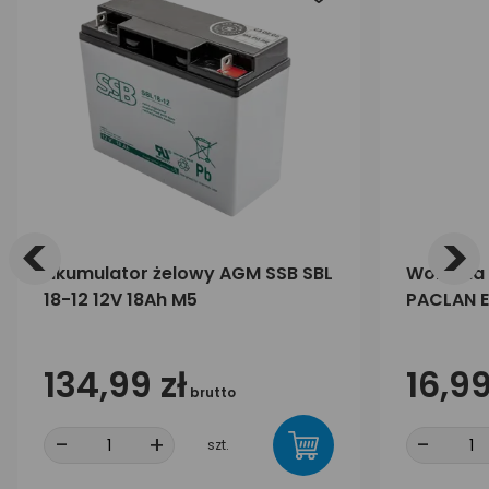
<
>
akumulator żelowy AGM SSB SBL
Worki na
18-12 12V 18Ah M5
PACLAN E
134,99 zł
16,99
brutto
-
+
-
szt.