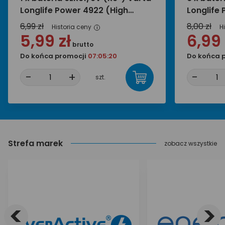
Longlife Power 4922 (High
Longlife
Energy)
Energy)
6,99 zł
8,00 zł
Historia ceny
H
i
5,99 zł
6,99 
brutto
Do końca promocji
07:05:20
Do końca 
-
+
-
szt.
Strefa marek
zobacz wszystkie
<
>