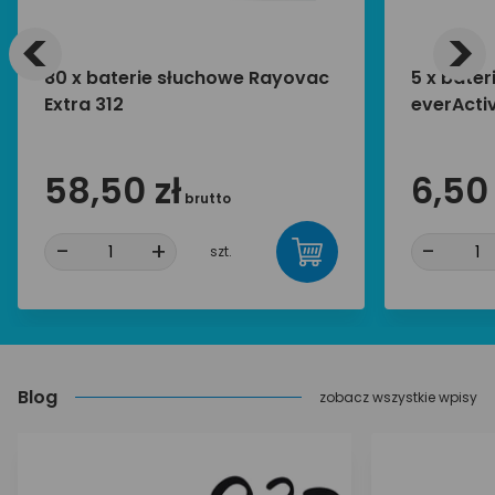
<
>
80 x baterie słuchowe Rayovac
5 x bater
Extra 312
everActi
58,50 zł
6,50 
brutto
-
+
-
szt.
Blog
zobacz wszystkie wpisy