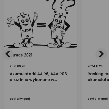
<
>
2021.09.23
2024.11.26
Akumulatorki AA R6, AAA R03
Ranking ł
oraz inne wykonane w
akumulato
technologii Ni-MH - ocena
ion
stopnia ich naładowania
przed użyciem. Jak
czytaj więcej
czytaj więcej
interpretować wskaźniki
postępu ładowania w