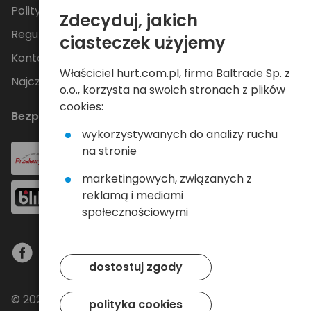
Polityka Prywatności
Zdecyduj, jakich
Regulamin
ciasteczek użyjemy
Kontakt
Właściciel hurt.com.pl, firma Baltrade Sp. z
Najczęściej zadawane pytania
o.o., korzysta na swoich stronach z plików
cookies:
Bezpieczne płatności
wykorzystywanych do analizy ruchu
na stronie
marketingowych, związanych z
reklamą i mediami
społecznościowymi
dostostuj zgody
© 2024 Baltrade sp. z o.o. - Wszelkie prawa
polityka cookies