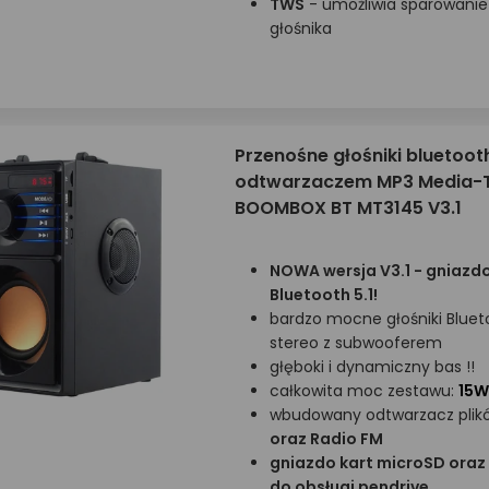
TWS
- umożliwia sparowanie
głośnika
Przenośne głośniki bluetoot
odtwarzaczem MP3 Media-
BOOMBOX BT MT3145 V3.1
NOWA wersja V3.1 - gniazdo
Bluetooth 5.1!
bardzo mocne głośniki Bluet
stereo z subwooferem
głęboki i dynamiczny bas !!
całkowita moc zestawu:
15
wbudowany odtwarzacz pli
oraz Radio FM
gniazdo kart microSD oraz
do obsługi pendrive