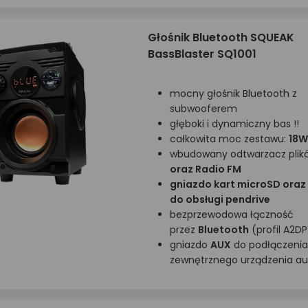
Głośnik Bluetooth SQUEAK
BassBlaster SQ1001
mocny głośnik Bluetooth z
subwooferem
głęboki i dynamiczny bas !!
całkowita moc zestawu:
18W
wbudowany odtwarzacz plik
oraz Radio FM
gniazdo kart microSD oraz
do obsługi pendrive
bezprzewodowa łączność
przez
Bluetooth
(profil A2DP
gniazdo
AUX
do podłączenia
zewnętrznego urządzenia au