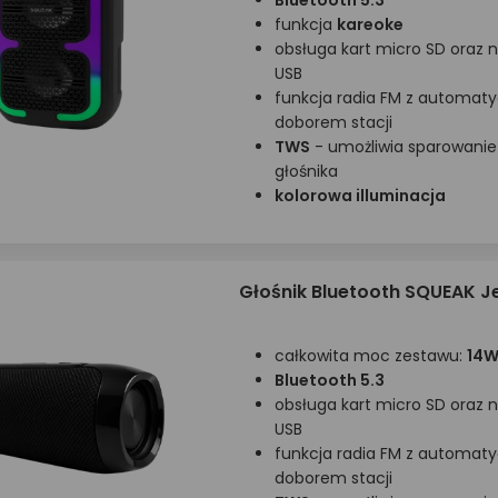
Bluetooth 5.3
funkcja
kareoke
obsługa kart micro SD oraz 
USB
funkcja radia FM z automa
doborem stacji
TWS
- umożliwia sparowanie
głośnika
kolorowa illuminacja
Głośnik Bluetooth SQUEAK J
całkowita moc zestawu:
14W
Bluetooth 5.3
obsługa kart micro SD oraz 
USB
funkcja radia FM z automa
doborem stacji