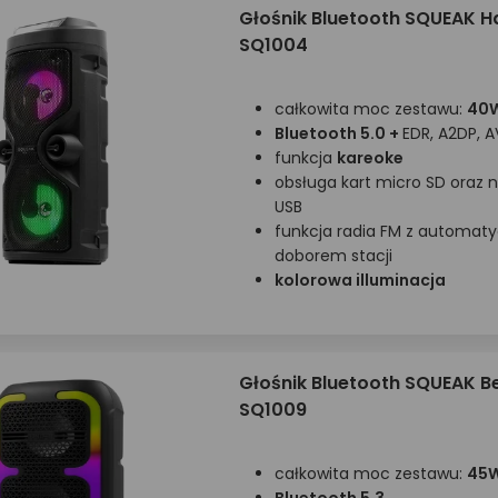
Głośnik Bluetooth SQUEAK 
SQ1004
całkowita moc zestawu:
40W
B
luetooth 5.0 +
EDR, A2DP, 
funkcja
kareoke
o
bsługa kart micro SD oraz 
USB
funkcja radia FM z automa
doborem stacji
kolorowa illuminacja
Głośnik Bluetooth SQUEAK 
SQ1009
całkowita moc zestawu:
45W