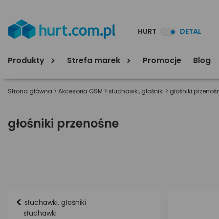
HURT
DETAL
Produkty
Strefa marek
Promocje
Blog
Strona główna
>
Akcesoria GSM
>
słuchawki, głośniki
>
głośniki przenoś
głośniki przenośne
<
słuchawki, głośniki
słuchawki