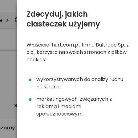
Zdecyduj, jakich
ie
ciasteczek użyjemy
Właściciel hurt.com.pl, firma Baltrade Sp. z
o.o., korzysta na swoich stronach z plików
cookies:
wykorzystywanych do analizy ruchu
na stronie
marketingowych, związanych z
Sortuj
Widok
reklamą i mediami
domyślnie
społecznościowymi
257,90 zł
czarny
brutto