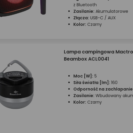
z Bluetooth
Zasilanie:
Akumulatorowe
Złącza:
USB-C / AUX
Kolor:
Czarny
Lampa campingowa Mactro
Beambox ACL0041
Moc [W]:
5
Siła światła [lm]:
160
Odporność na zachlapanie
Zasilanie:
Wbudowany akum
Kolor:
Czarny