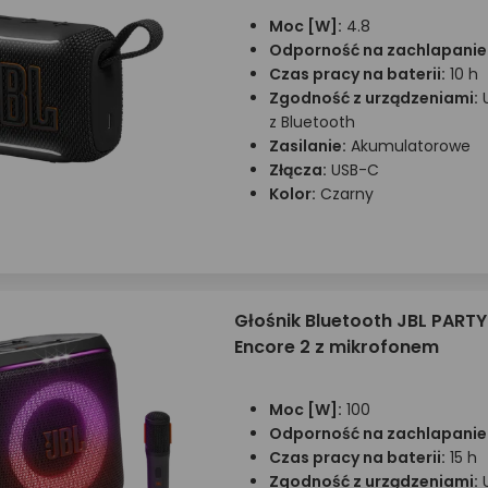
Moc [W]:
4.8
Odporność na zachlapanie
Czas pracy na baterii:
10 h
Zgodność z urządzeniami:
z Bluetooth
Zasilanie:
Akumulatorowe
Złącza:
USB-C
Kolor:
Czarny
Głośnik Bluetooth JBL PART
Encore 2 z mikrofonem
Moc [W]:
100
Odporność na zachlapanie
Czas pracy na baterii:
15 h
Zgodność z urządzeniami: