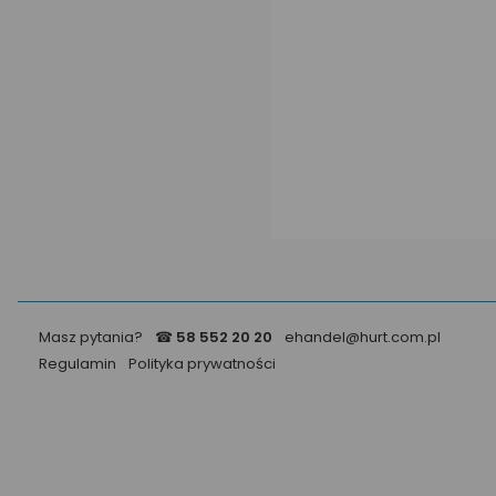
Masz pytania?
☎
58 552 20 20
ehandel@hurt.com.pl
Regulamin
Polityka prywatności