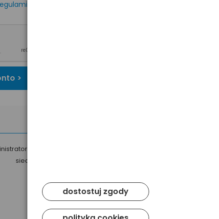
egulaminem
oraz
onto >
nistratorem Twoich danych osobowych jest Baltrade sp. z o.o. z
siedzibą w Gdańsku przy ul. Geodetów 24, 80-298 Gdańsk.
dostostuj zgody
polityka cookies