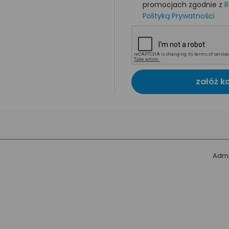
promocjach zgodnie z
R
Polityką Prywatności
załóż k
Admi