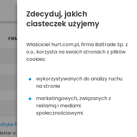
Zdecyduj, jakich
ciasteczek użyjemy
FIRMA
OSOBA
Właściciel hurt.com.pl, firma Baltrade Sp. z
o.o., korzysta na swoich stronach z plików
cookies:
wykorzystywanych do analizy ruchu
na stronie
marketingowych, związanych z
reklamą i mediami
społecznościowymi
olitykę Prywatności
tter o nowościach i