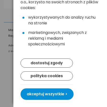
o.o., korzysta na swoich stronach z plików
cookies:
wykorzystywanych do analizy ruchu
na stronie
Masz pytania?
☎
58 552 20 20
ehandel@hurt.com.pl
marketingowych, związanych z
Regulamin
Polityka prywatności
reklamą i mediami
społecznościowymi
Administratorem Twoich danych osobowych jest Baltrade sp. z o.o.
z siedzibą w Gdańsku przy ul. Geodetów 24, 80-298 Gdańsk.
dostostuj zgody
polityka cookies
akceptuj wszystkie >