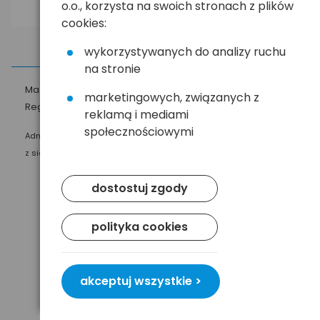
o.o., korzysta na swoich stronach z plików
cookies:
wykorzystywanych do analizy ruchu
na stronie
Masz pytania?
☎
58 552 20 20
ehandel@hurt.com.pl
marketingowych, związanych z
Regulamin
Polityka prywatności
reklamą i mediami
społecznościowymi
Administratorem Twoich danych osobowych jest Baltrade sp. z o.o.
z siedzibą w Gdańsku przy ul. Geodetów 24, 80-298 Gdańsk.
dostostuj zgody
polityka cookies
akceptuj wszystkie >