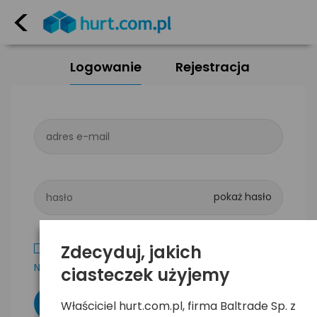
<
Logowanie
Rejestracja
adres e-mail
hasło
Zdecyduj, jakich
Zapamiętaj mnie
Nie pamiętam hasła
ciasteczek użyjemy
Właściciel hurt.com.pl, firma Baltrade Sp. z