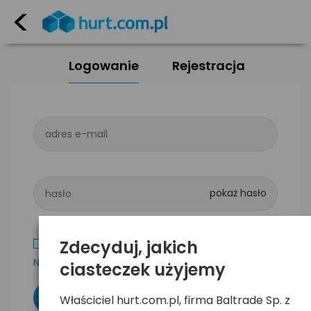
<
Logowanie
Rejestracja
adres e-mail
hasło
Zdecyduj, jakich
Zapamiętaj mnie
Nie pamiętam hasła
ciasteczek użyjemy
Właściciel hurt.com.pl, firma Baltrade Sp. z