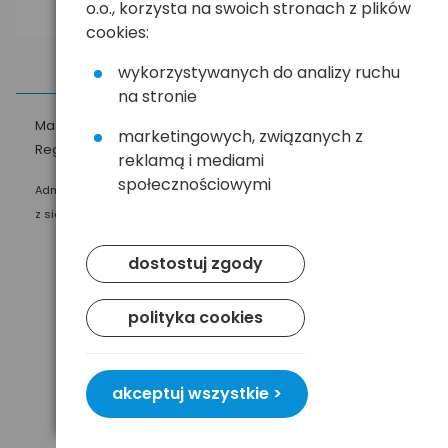
o.o., korzysta na swoich stronach z plików
cookies:
wykorzystywanych do analizy ruchu
na stronie
Masz pytania?
☎
58 552 20 20
ehandel@hurt.com.pl
marketingowych, związanych z
Regulamin
Polityka prywatności
reklamą i mediami
społecznościowymi
Administratorem Twoich danych osobowych jest Baltrade sp. z o.o.
z siedzibą w Gdańsku przy ul. Geodetów 24, 80-298 Gdańsk.
dostostuj zgody
polityka cookies
akceptuj wszystkie >