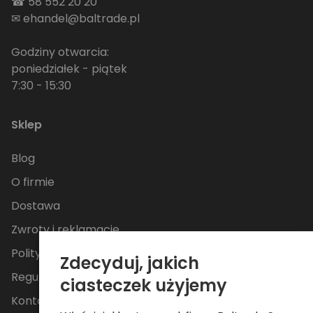
☎
58 552 20 20
✉
ehandel@baltrade.pl
Godziny otwarcia:
poniedziałek - piątek
7:30 - 15:30
Sklep
Blog
O firmie
Dostawa
Zwroty i reklamacje
Polityka Prywatności
Zdecyduj, jakich
Regulamin
ciasteczek użyjemy
Kontakt