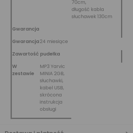
70cm,
długość kabla
słuchawek 130cm
Gwarancja
Gwarancja
24 miesiące
Zawartość pudełka
W
MP3 Yarvic
zestawie
MINIA 2GB,
słuchawki,
kabel USB,
skrócona
instrukcja
obsługi