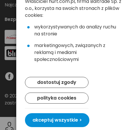
Właściciel hurt.com.pl, firma Baltrade Sp. z
Najczęściej zadawane pytania
o.o., korzysta na swoich stronach z plików
cookies:
Bezpieczne płatności
wykorzystywanych do analizy ruchu
na stronie
marketingowych, związanych z
reklamą i mediami
społecznościowymi
dostostuj zgody
© 2024 Baltrade sp. z o.o. - Wszelkie prawa
polityka cookies
zastrzeżone.
akceptuj wszystkie >