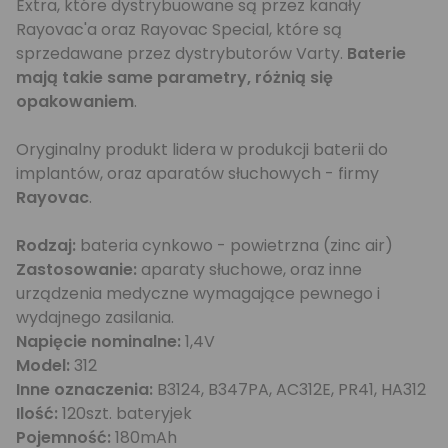
Extra, które dystrybuowane są przez kanały
Rayovac'a oraz Rayovac Special, które są
sprzedawane przez dystrybutorów Varty.
Baterie
mają takie same parametry, różnią się
opakowaniem
.
Oryginalny produkt lidera w produkcji baterii do
implantów, oraz aparatów słuchowych - firmy
Rayovac
.
Rodzaj:
bateria cynkowo - powietrzna (zinc air)
Zastosowanie:
aparaty słuchowe, oraz inne
urządzenia medyczne wymagające pewnego i
wydajnego zasilania.
Napięcie nominalne:
1,4V
Model:
312
Inne oznaczenia:
B3124, B347PA, AC312E, PR41, HA312
Ilość:
120szt. bateryjek
Pojemność:
180mAh