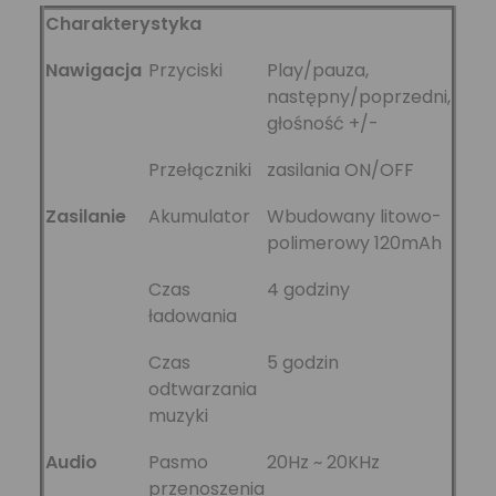
Charakterystyka
Nawigacja
Przyciski
Play/pauza,
następny/poprzedni,
głośność +/-
Przełączniki
zasilania ON/OFF
Zasilanie
Akumulator
Wbudowany litowo-
polimerowy 120mAh
Czas
4 godziny
ładowania
Czas
5 godzin
odtwarzania
muzyki
Audio
Pasmo
20Hz ~ 20KHz
przenoszenia