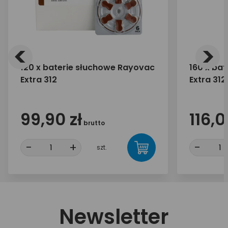
<
>
120 x baterie słuchowe Rayovac
160 x ba
Extra 312
Extra 312
99,90 zł
116,0
brutto
-
+
-
szt.
Newsletter