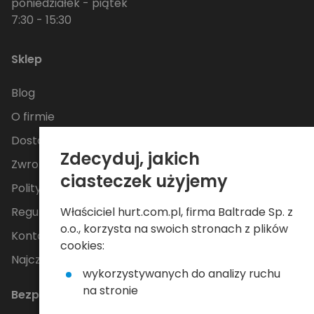
poniedziałek - piątek
7:30 - 15:30
Sklep
Blog
O firmie
Dostawa
Zdecyduj, jakich
Zwroty i reklamacje
ciasteczek użyjemy
Polityka Prywatności
Właściciel hurt.com.pl, firma Baltrade Sp. z
Regulamin
o.o., korzysta na swoich stronach z plików
Kontakt
cookies:
Najczęściej zadawane pytania
wykorzystywanych do analizy ruchu
na stronie
Bezpieczne płatności