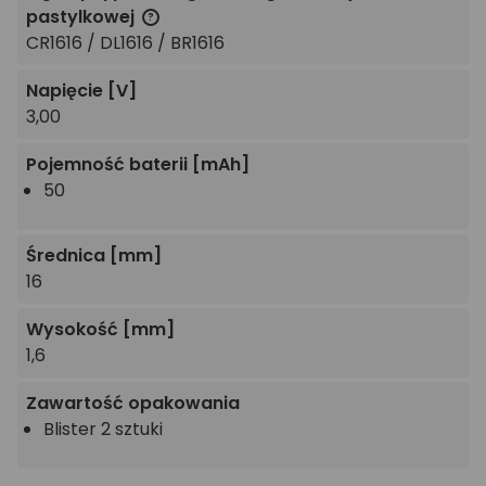
pastylkowej
CR1616 / DL1616 / BR1616
Napięcie
[V]
3,00
Pojemność baterii
[mAh]
50
Średnica
[mm]
16
Wysokość
[mm]
1,6
Zawartość opakowania
Blister 2 sztuki