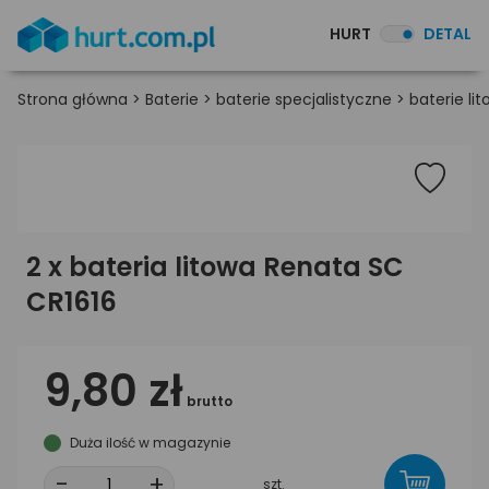
HURT
DETAL
Strona główna
>
Baterie
>
baterie specjalistyczne
>
baterie li
2 x bateria litowa Renata SC
CR1616
9,80 zł
brutto
Duża ilość w magazynie
-
+
szt.