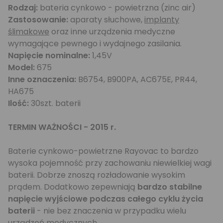
Rodzaj:
bateria cynkowo - powietrzna (zinc air)
Zastosowanie:
aparaty słuchowe,
implanty
ślimakowe
oraz inne urządzenia medyczne
wymagające pewnego i wydajnego zasilania.
Napięcie nominalne:
1,45V
Model:
675
Inne oznaczenia:
B6754, B900PA, AC675E, PR44,
HA675
Ilość:
30szt. baterii
TERMIN WAŻNOŚCI - 2015 r.
Baterie cynkowo-powietrzne Rayovac to bardzo
wysoka pojemność przy zachowaniu niewielkiej wagi
baterii. Dobrze znoszą rozładowanie wysokim
prądem. Dodatkowo zepewniają
bardzo stabilne
napięcie wyjściowe podczas całego cyklu życia
baterii
- nie bez znaczenia w przypadku wielu
urządzeń medycznych.