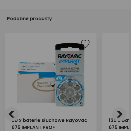
Podobne produkty
<
>
60 x baterie słuchowe Rayovac
120 x ba
675 IMPLANT PRO+
675 IMPL