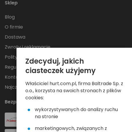
Sklep
Blog
O firmie
Dostawa
Zwroty i reklamacje
Polityka Prywatności
Zdecyduj, jakich
Regulamin
ciasteczek użyjemy
Kontakt
Właściciel hurt.com.pl, firma Baltrade Sp. z
Najczęściej zadawane pytania
o.o., korzysta na swoich stronach z plików
cookies:
Bezpieczne płatności
wykorzystywanych do analizy ruchu
na stronie
marketingowych, związanych z