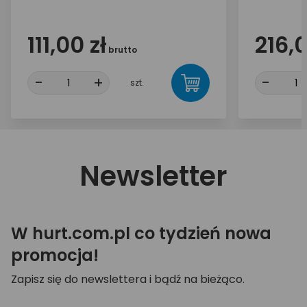
111,00 zł
216,0
brutto
-
+
-
szt.
Newsletter
W hurt.com.pl co tydzień nowa
promocja!
Zapisz się do newslettera i bądź na bieżąco.