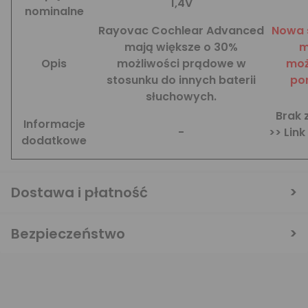
1,4V
nominalne
Rayovac Cochlear Advanced
Nowa s
mają większe o 30%
m
Opis
możliwości prądowe w
moż
stosunku do innych baterii
po
słuchowych.
Brak 
Informacje
-
>> Lin
dodatkowe
Dostawa i płatność
Bezpieczeństwo