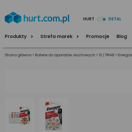
HURT
DETAL
Produkty
Strefa marek
Promocje
Blog
Strona główna
>
Baterie do aparatów słuchowych
>
13 / PR48
>
Energize