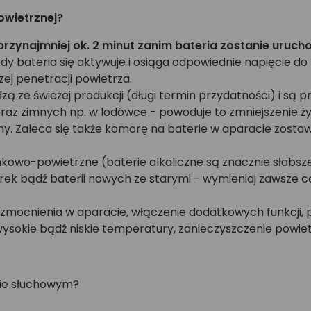
owietrznej?
przynajmniej ok. 2 minut zanim bateria zostanie uruc
edy bateria się aktywuje i osiąga odpowiednie napięcie do
ej penetracji powietrza.
ą ze świeżej produkcji (długi termin przydatności) i są
raz zimnych np. w lodówce - powoduje to zmniejszenie ż
. Zaleca się także komorę na baterie w aparacie zostawia
nkowo-powietrzne (baterie alkaliczne są znacznie słabsze
ek bądź baterii nowych ze starymi - wymieniaj zawsze ca
mocnienia w aparacie, włączenie dodatkowych funkcji, 
wysokie bądź niskie temperatury, zanieczyszczenie powiet
cie słuchowym?