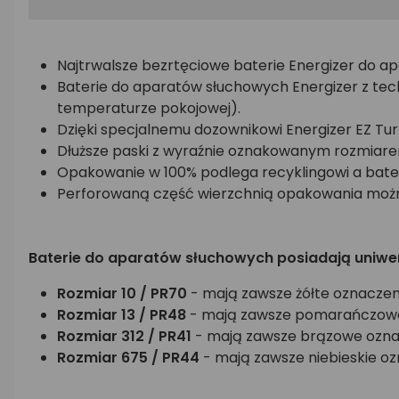
Najtrwalsze bezrtęciowe baterie Energizer do a
Baterie do aparatów słuchowych Energizer z tech
temperaturze pokojowej).
Dzięki specjalnemu dozownikowi Energizer EZ Tu
Dłuższe paski z wyraźnie oznakowanym rozmiarem 
Opakowanie w 100% podlega recyklingowi a bater
Perforowaną część wierzchnią opakowania można
Baterie do aparatów słuchowych posiadają uniwe
Rozmiar 10 / PR70
- mają zawsze żółte oznaczeni
Rozmiar 13 / PR48
- mają zawsze pomarańczowe o
Rozmiar 312 / PR41
- mają zawsze brązowe oznacz
Rozmiar 675 / PR44
- mają zawsze niebieskie oz