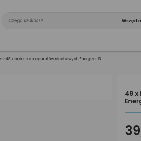
Wszędz
r
>
48 x baterie do aparatów słuchowych Energizer 13
48 x
Energ
39