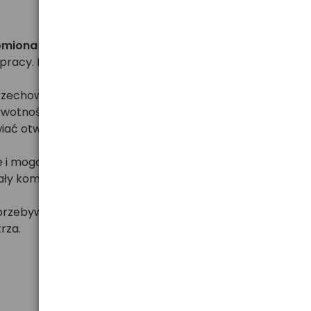
homiona w urządzeniu.
Czas ten jest potrzebny na
 pracy. Podczas eksploatacji baterii należy również
 przechowywane w suchym i chłodnym miejscu (unikaj
ywotności). Ponadto warto pamiętać o wyłączaniu
ć otwartą na noc - dzięki temu nie osadzi się w niej
 i mogą wylać). Unikaj trzymania w aparacie baterii
ły komplet. Nie wolno również trzymać baterii luzem
przebywanie w hałasie, długotrwała rozmowa przez
rza.