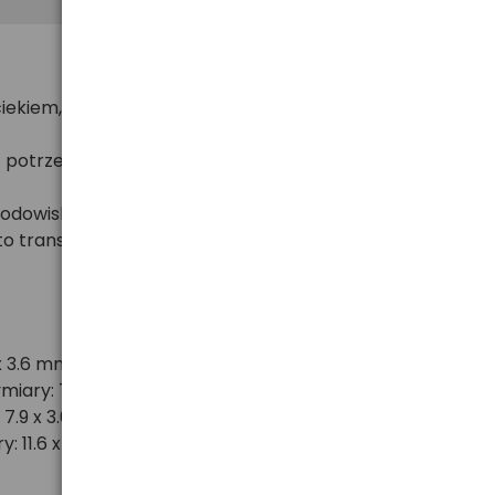
kiem, do 7 dni po całkowitym zużyciu baterii, w
ą potrzebne.
rodowisko.
o transport i przechowywanie.
x 3.6 mm)
iary: 7.9 x 5.4 mm)
 7.9 x 3.6 mm)
: 11.6 x 5.4 mm)