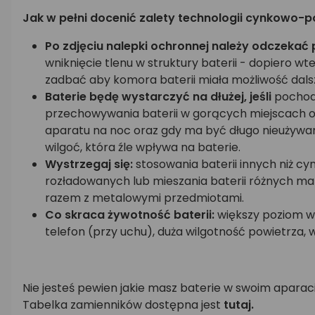
Jak w pełni docenić zalety technologii cynkowo-p
Po zdjęciu nalepki ochronnej należy odczekać 
wniknięcie tlenu w struktury baterii - dopiero wt
zadbać aby komora baterii miała możliwość dalsz
Baterie będę wystarczyć na dłużej, jeśli
pochodz
przechowywania baterii w gorących miejscach o
aparatu na noc oraz gdy ma być długo nieużywany
wilgoć, która źle wpływa na baterie.
Wystrzegaj się:
stosowania baterii innych niż cy
rozładowanych lub mieszania baterii różnych mar
razem z metalowymi przedmiotami.
Co skraca żywotność baterii:
większy poziom wz
telefon (przy uchu), duża wilgotność powietrza, 
Nie jesteś pewien jakie masz baterie w swoim apara
Tabelka zamienników dostępna jest
tutaj.