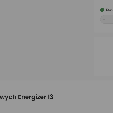
Duża
-
-
wych Energizer 13