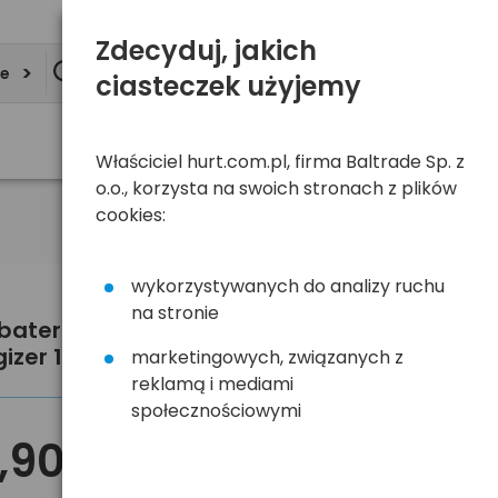
Zdecyduj, jakich
ie
ciasteczek użyjemy
Właściciel hurt.com.pl, firma Baltrade Sp. z
o.o., korzysta na swoich stronach z plików
cookies:
wykorzystywanych do analizy ruchu
na stronie
 baterie do aparatów słuchowych
izer 13
marketingowych, związanych z
reklamą i mediami
społecznościowymi
,90 zł
brutto