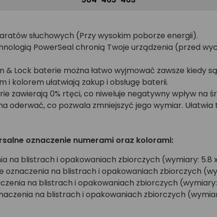
paratów słuchowych (Przy wysokim poborze energii).
nologią PowerSeal chronią Twoje urządzenia (przed wycie
rn & Lock baterie można łatwo wyjmować zawsze kiedy s
i kolorem ułatwiają zakup i obsługę baterii.
ie zawierają 0% rtęci, co niweluje negatywny wpływ na ś
 oderwać, co pozwala zmniejszyć jego wymiar. Ułatwia t
rsalne oznaczenie numerami oraz kolorami:
a na blistrach i opakowaniach zbiorczych (wymiary: 5.8 
znaczenia na blistrach i opakowaniach zbiorczych (wym
enia na blistrach i opakowaniach zbiorczych (wymiary:
naczenia na blistrach i opakowaniach zbiorczych (wymiary