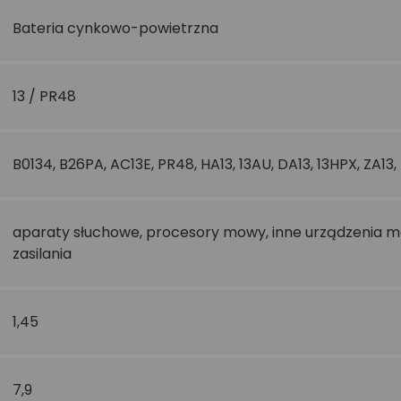
Bateria cynkowo-powietrzna
13 / PR48
B0134, B26PA, AC13E, PR48, HA13, 13AU, DA13, 13HPX, ZA13,
aparaty słuchowe, procesory mowy, inne urządzenia
zasilania
1,45
7,9