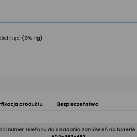
ści rtęci
(0% Hg)
fikacja produktu
Bezpieczeństwo
ni numer telefonu do składania zamówień na baterie
504-463-463