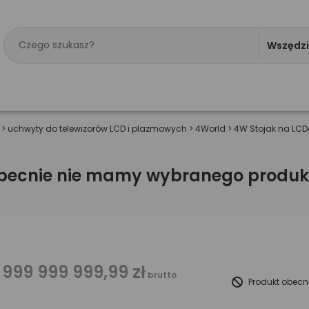
Wszędz
>
uchwyty do telewizorów LCD i plazmowych
>
4World
>
4W Stojak na LCD
becnie nie mamy wybranego produk
 999 999 999,99 zł
brutto
Produkt obecn