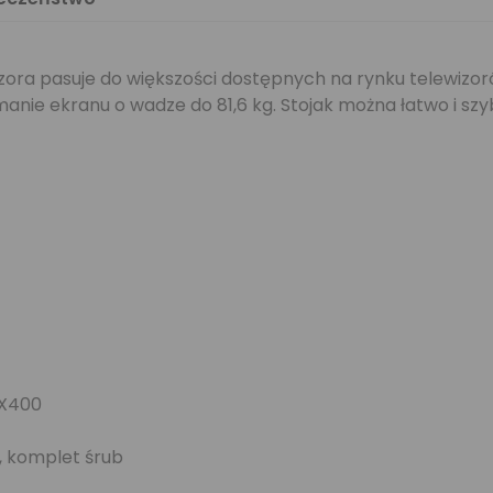
ewizora pasuje do większości dostępnych na rynku telewi
manie ekranu o wadze do 81,6 kg. Stojak można łatwo i sz
0X400
i, komplet śrub