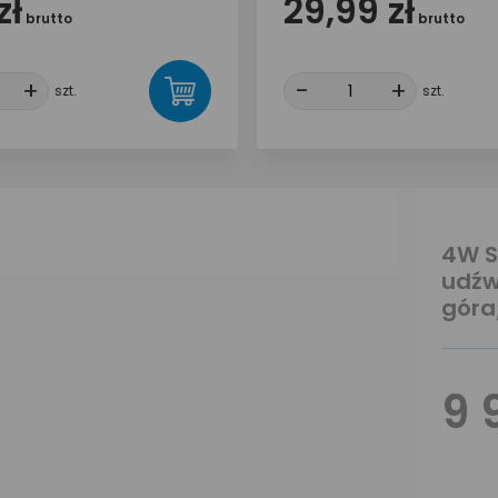
zł
29,99 zł
brutto
brutto
+
+
-
-
+
+
szt.
szt.
4W S
udźw
góra
9 