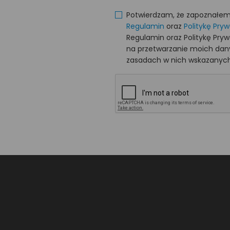
Potwierdzam, że zapoznałem s
Regulamin
oraz
Politykę Pry
Regulamin oraz Politykę Pry
na przetwarzanie moich da
zasadach w nich wskazanych