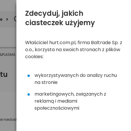
Zdecyduj, jakich
ie
ciasteczek użyjemy
Właściciel hurt.com.pl, firma Baltrade Sp. z
o.o., korzysta na swoich stronach z plików
&PLASMA 37"- 60" udźwig 81,6kg obrotowy 360st ruchomy góra/dół (0683
cookies:
tu
wykorzystywanych do analizy ruchu
na stronie
marketingowych, związanych z
reklamą i mediami
Powiadom mnie o dostępności
społecznościowymi
Wyślemy powiadomienie o dostęności
ie niedostępny
na poniższy adres e-mail