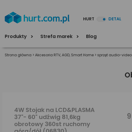
HURT
DETAL
Produkty
Strefa marek
Blog
Strona główna
>
Akcesoria RTV, AGD, Smart Home
>
sprzęt audio-video
O
4W Stojak na LCD&PLASMA
9
37"- 60" udźwig 81,6kg
obrotowy 360st ruchomy
góra/dół (06830)