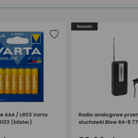
Nowość
ie AAA / LR03 Varta
Radio analogowe prze
4103 (blister)
słuchawki Blow RA-8 7