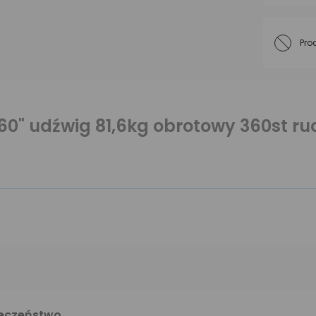
Pro
60" udźwig 81,6kg obrotowy 360st r
ieczeństwo