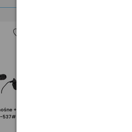
Nowość
>
nośne +
Pokrowiec na laptopa 14"-14.9"
7-537#
UGREEN LP187 20476