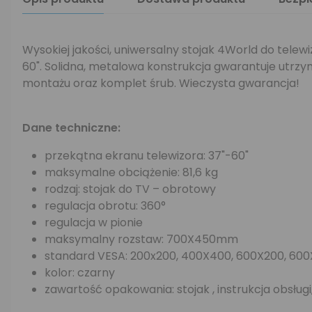
Wysokiej jakości, uniwersalny stojak 4World do tel
60". Solidna, metalowa konstrukcja gwarantuje utrzy
montażu oraz komplet śrub. Wieczysta gwarancja!
Dane techniczne:
przekątna ekranu telewizora: 37"-60"
maksymalne obciążenie: 81,6 kg
rodzaj: stojak do TV – obrotowy
regulacja obrotu: 360°
regulacja w pionie
maksymalny rozstaw: 700X450mm
standard VESA: 200x200, 400X400, 600X200, 60
kolor: czarny
zawartość opakowania: stojak , instrukcja obsług