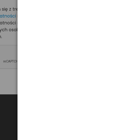
ię z treścią i akceptuję
watności
i akceptuję
watności i wyrażam zgodę
nych osobowych na
.
Bezpieczne płatności