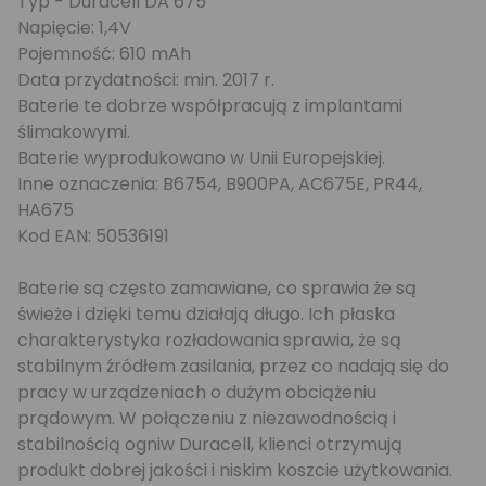
Typ - Duracell DA 675
Napięcie: 1,4V
Pojemność: 610 mAh
Data przydatności: min. 2017 r.
Baterie te dobrze współpracują z implantami
ślimakowymi.
Baterie wyprodukowano w Unii Europejskiej.
Inne oznaczenia: B6754, B900PA, AC675E, PR44,
HA675
Kod EAN: 50536191
Baterie są często zamawiane, co sprawia że są
świeże i dzięki temu działają długo. Ich płaska
charakterystyka rozładowania sprawia, że są
stabilnym źródłem zasilania, przez co nadają się do
pracy w urządzeniach o dużym obciążeniu
prądowym. W połączeniu z niezawodnością i
stabilnością ogniw Duracell, klienci otrzymują
produkt dobrej jakości i niskim koszcie użytkowania.