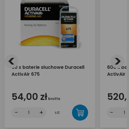
<
>
60 x baterie słuchowe Duracell
600 x ba
ActivAir 675
ActivAir 
54,00 zł
520,
brutto
-
+
-
szt.