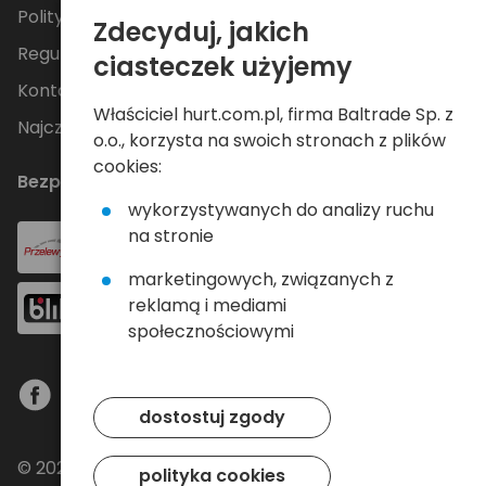
Polityka Prywatności
Zdecyduj, jakich
Regulamin
ciasteczek użyjemy
Kontakt
Właściciel hurt.com.pl, firma Baltrade Sp. z
Najczęściej zadawane pytania
o.o., korzysta na swoich stronach z plików
cookies:
Bezpieczne płatności
wykorzystywanych do analizy ruchu
na stronie
marketingowych, związanych z
reklamą i mediami
społecznościowymi
dostostuj zgody
© 2024 Baltrade sp. z o.o. - Wszelkie prawa
polityka cookies