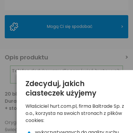
>
Mogą Ci się spodobać
Opis produktu
Telefon dedykowany dla zamówień hurtowych:
798-238-238
Zdecyduj, jakich
ciasteczek użyjemy
20 blistrów (80 sztuk) baterii alkalicznych
Duracell
LR03/AAA
Właściciel hurt.com.pl, firma Baltrade Sp. z
+ stojak na baterie gratis!
o.o., korzysta na swoich stronach z plików
cookies:
Oryginalny produkt jednego z największych na
świecie producentów baterii
wykorzystywanych do analizy ruchu