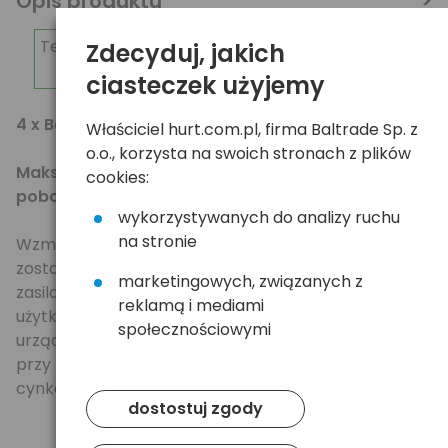
Opis produktu
Telefon dedykowany dla zamówień hurtowych:
Zdecyduj, jakich
798-238-238
ciasteczek użyjemy
4 x Bateria alkaliczna Energizer Ultra+ LR6/AA
Właściciel hurt.com.pl, firma Baltrade Sp. z
o.o., korzysta na swoich stronach z plików
Maksimum energii dla urządzeń o wysokim
cookies:
poborze mocy!
wykorzystywanych do analizy ruchu
na stronie
Wzmocnione baterie alkaliczne Energizer Ultra+
zostały zaprojektowane aby zapewnić niezawodne
marketingowych, związanych z
zasilanie i długi czas pracy urządzeń codziennego
reklamą i mediami
użytku. Zwiększona wydajność daje pewność, że
społecznościowymi
urządzenia będą działały zdecydowanie dłużej niż
przy zastosowaniu zwykłych baterii węglowo-
cynkowych.
dostostuj zgody