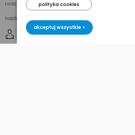
rodzaj:
bateria alkaliczna
polityka cookies
napięcie [V]:
1.5
akceptuj wszystkie >
średnica [mm]:
14.5
wysokość [mm]:
50.5
opakowanie:
blister 4 szt.
inne oznaczenia:
LR6 / AA / R6 / MN 1500 / Mignon /
AM3 / E91
Dostawa i płatność
Bezpieczeństwo