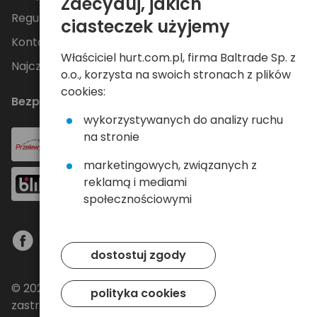
Zdecyduj, jakich
Regulamin
ciasteczek użyjemy
Kontakt
Właściciel hurt.com.pl, firma Baltrade Sp. z
Najczęściej zadawane pytania
o.o., korzysta na swoich stronach z plików
cookies:
Bezpieczne płatności
wykorzystywanych do analizy ruchu
na stronie
marketingowych, związanych z
reklamą i mediami
społecznościowymi
dostostuj zgody
© 2024 Baltrade sp. z o.o. - Wszelkie prawa
polityka cookies
zastrzeżone.