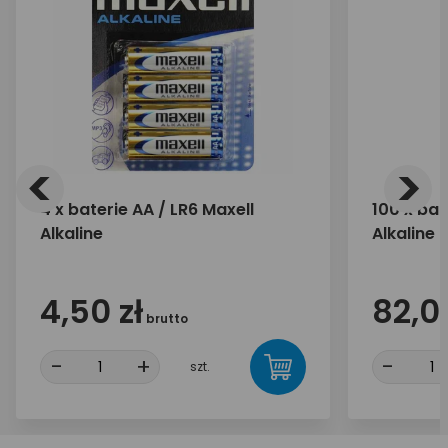
<
>
4 x baterie AA / LR6 Maxell
100 x bat
Alkaline
Alkaline
4,50 zł
82,00
brutto
-
+
-
szt.