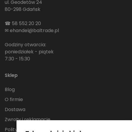
ul. Geodetów 24
80-298 Gdańsk
☎
58 552 20 20
✉
ehandel@baltrade.pl
Godziny otwarcia:
poniedziałek - piątek
7:30 - 15:30
Sklep
Blog
O firmie
Dostawa
Zwroty i reklamacje
Polityka Prywatności