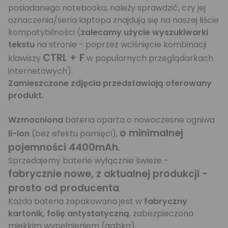
posiadanego notebooka, należy sprawdzić, czy jej
oznaczenia/seria laptopa znajdują się na naszej
liście
kompatybilności
(
zalecamy użycie wyszukiwarki
tekstu
na stronie - poprzez wciśnięcie kombinacji
CTRL + F
klawiszy
w popularnych przeglądarkach
internetowych).
Zamieszczone zdjęcia przedstawiają oferowany
produkt.
Wzmocniona
bateria oparta o nowoczesne ogniwa
o minimalnej
li-ion
(bez efektu pamięci),
pojemności 4400mAh.
Sprzedajemy baterie wyłącznie świeże -
fabrycznie nowe, z aktualnej produkcji -
prosto od producenta
.
Każda bateria zapakowana jest w
fabryczny
kartonik, folię antystatyczną
, zabezpieczona
miękkim wypełnieniem (gąbka).