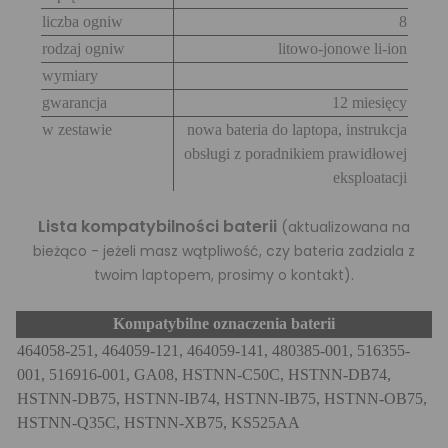
liczba ogniw
8
rodzaj ogniw
litowo-jonowe li-ion
wymiary
gwarancja
12 miesięcy
w zestawie
nowa bateria do laptopa, instrukcja
obsługi z poradnikiem prawidłowej
eksploatacji
Lista kompatybilności baterii
(aktualizowana na
bieżąco - jeżeli masz wątpliwość, czy bateria zadziala z
.
twoim laptopem, prosimy o kontakt)
Kompatybilne oznaczenia baterii
464058-251, 464059-121, 464059-141, 480385-001, 516355-
001, 516916-001, GA08, HSTNN-C50C, HSTNN-DB74,
HSTNN-DB75, HSTNN-IB74, HSTNN-IB75, HSTNN-OB75,
HSTNN-Q35C, HSTNN-XB75, KS525AA