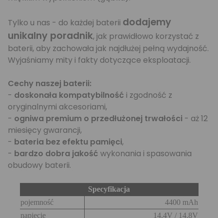
dodajemy
Tylko u nas - do każdej baterii
unikalny poradnik
, jak prawidłowo korzystać z
baterii, aby zachowała jak najdłużej pełną wydajność.
Wyjaśniamy mity i fakty dotyczące eksploatacji.
Cechy naszej baterii:
-
doskonała kompatybilność
i zgodność z
oryginalnymi akcesoriami,
-
ogniwa premium o przedłużonej trwałości
- aż 12
miesięcy gwarancji,
-
bateria bez efektu pamięci
,
-
bardzo dobra jakość
wykonania i spasowania
obudowy baterii.
Specyfikacja
pojemność
4400 mAh
napięcie
14.4V / 14.8V