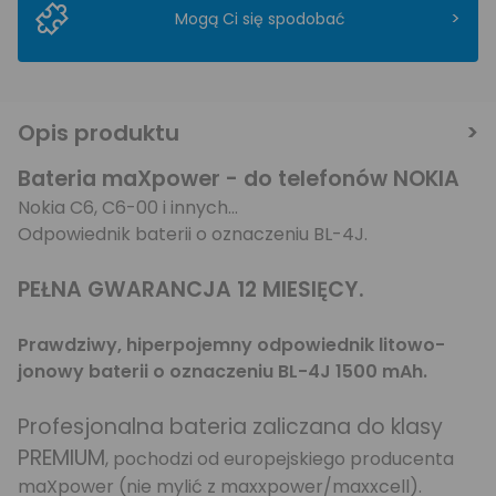
>
Mogą Ci się spodobać
Opis produktu
Bateria maXpower - do telefonów NOKIA
Nokia C6, C6-00 i innych...
Odpowiednik baterii o oznaczeniu BL-4J.
PEŁNA GWARANCJA 12 MIESIĘCY.
Prawdziwy, hiperpojemny odpowiednik litowo-
jonowy baterii o oznaczeniu BL-4J 1500 mAh.
Profesjonalna bateria zaliczana do klasy
PREMIUM
, pochodzi od europejskiego producenta
maXpower (nie mylić z maxxpower/maxxcell).