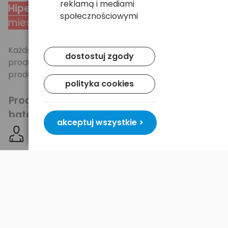
reklamą i mediami
Hiper pojemna
bateria litowa z 12
społecznościowymi
miesięczną gwarancją producenta.
Każda bateria pochodzi z świeżej dostawy, prosto od
dostostuj zgody
producenta - wszystko po to aby klient dostał
produkt o pełnych walorach użytkowych.
polityka cookies
Produkt markowy - każda
bateria maXpower posiada
akceptuj wszystkie >
specjalny hologram
będący
świadectwem oryginalności i jakości.
Baterie maXpower
wyposażone są w
najnowocześniejsze obecnie
ogniwa litowo-jonowe
(Japan Cell)
. Stabilny proces