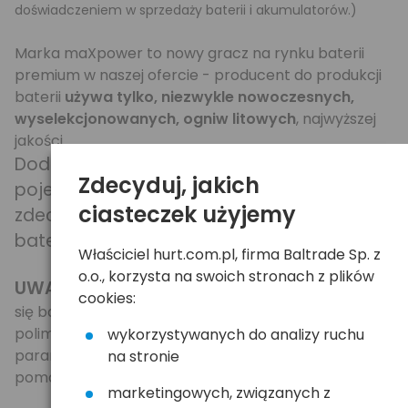
doświadczeniem w sprzedaży baterii i akumulatorów.)
Marka maXpower to nowy gracz na rynku baterii
premium w naszej ofercie - producent do produkcji
baterii
używa tylko, niezwykle nowoczesnych,
wyselekcjonowanych, ogniw litowych
, najwyższej
jakości.
Dodatkowo podaje realną, typową
Zdecyduj, jakich
pojemność swoich ogniw - są to
ciasteczek użyjemy
zdecydowanie jedne z najpojemniejszych
baterii GSM do telefonów komórkowych.
Właściciel hurt.com.pl, firma Baltrade Sp. z
o.o., korzysta na swoich stronach z plików
UWAGA na tanie podróbki
- za 10-15zł NIE kupi
cookies:
się baterii najwyższej jakości, a już napewno nie litowo
polimerowej - o powtarzalnych, wysokich
wykorzystywanych do analizy ruchu
parametrach - nawet cudotwórcy z Chin tu nie
na stronie
pomogą...
marketingowych, związanych z