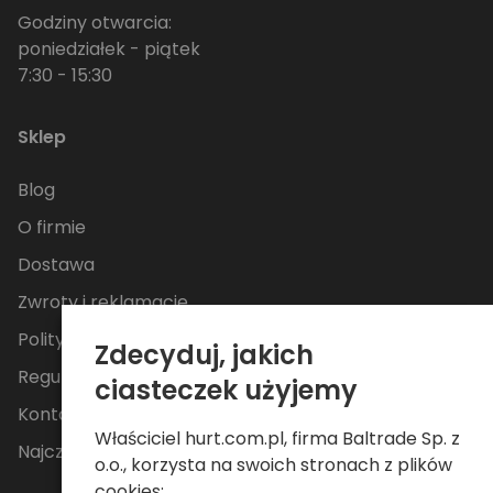
Godziny otwarcia:
poniedziałek - piątek
7:30 - 15:30
Sklep
Blog
O firmie
Dostawa
Zwroty i reklamacje
Polityka Prywatności
Zdecyduj, jakich
Regulamin
ciasteczek użyjemy
Kontakt
Właściciel hurt.com.pl, firma Baltrade Sp. z
Najczęściej zadawane pytania
o.o., korzysta na swoich stronach z plików
cookies: