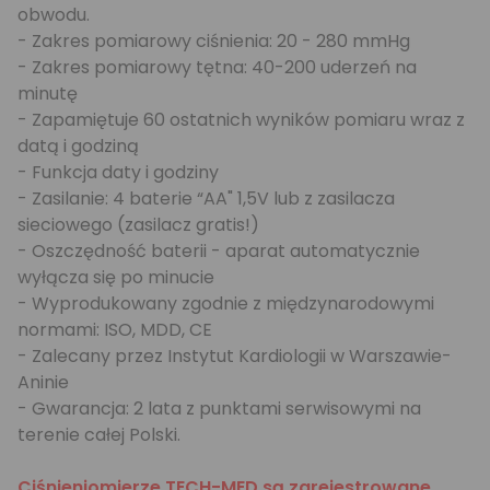
obwodu.
- Zakres pomiarowy ciśnienia: 20 - 280 mmHg
- Zakres pomiarowy tętna: 40-200 uderzeń na
minutę
- Zapamiętuje 60 ostatnich wyników pomiaru wraz z
datą i godziną
- Funkcja daty i godziny
- Zasilanie: 4 baterie “AA" 1,5V lub z zasilacza
sieciowego (zasilacz gratis!)
- Oszczędność baterii - aparat automatycznie
wyłącza się po minucie
- Wyprodukowany zgodnie z międzynarodowymi
normami: ISO, MDD, CE
- Zalecany przez Instytut Kardiologii w Warszawie-
Aninie
- Gwarancja: 2 lata z punktami serwisowymi na
terenie całej Polski.
Ciśnieniomierze TECH-MED są zarejestrowane