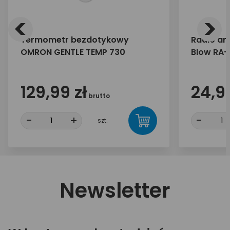
<
>
Termometr bezdotykowy
Radio an
OMRON GENTLE TEMP 730
Blow RA
129,99 zł
24,99
brutto
-
+
-
szt.
Newsletter