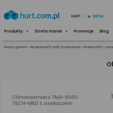
HURT
DETAL
Produkty
Strefa marek
Promocje
Blog
Strona główna
>
Akcesoria RTV, AGD, Smart Home
>
drobne AGD
>
ciśni
O
Ciśnieniomierz TMA-6000
TECH-MED z zasilaczem