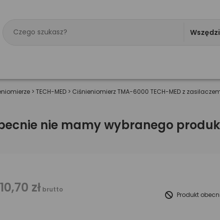
Wszędz
eniomierze
>
TECH-MED
>
Ciśnieniomierz TMA-6000 TECH-MED z zasilacze
becnie nie mamy wybranego produk
110,70 zł
brutto
Produkt obecn