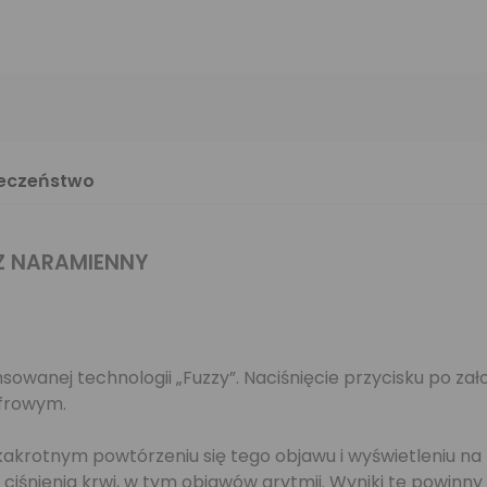
ieczeństwo
Z NARAMIENNY
nej technologii „Fuzzy”. Naciśnięcie przycisku po założ
yfrowym.
kakrotnym powtórzeniu się tego objawu i wyświetleniu na p
iśnienia krwi, w tym objawów arytmii. Wyniki te powinny