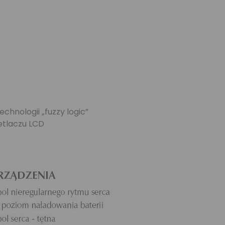
hnologii „fuzzy logic”
etlaczu LCD