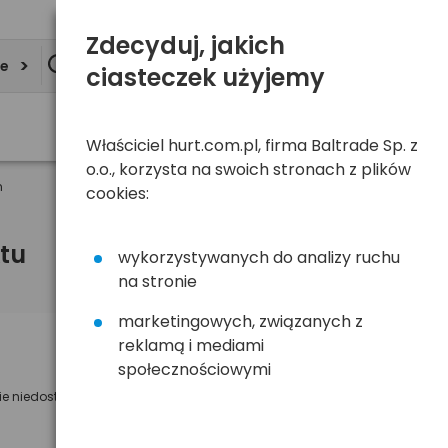
Zdecyduj, jakich
ie
ciasteczek użyjemy
Właściciel hurt.com.pl, firma Baltrade Sp. z
o.o., korzysta na swoich stronach z plików
m
cookies:
tu
wykorzystywanych do analizy ruchu
na stronie
marketingowych, związanych z
reklamą i mediami
Powiadom mnie o dostępności
społecznościowymi
ie niedostępny
Wyślemy powiadomienie o dostęności
na poniższy adres e-mail