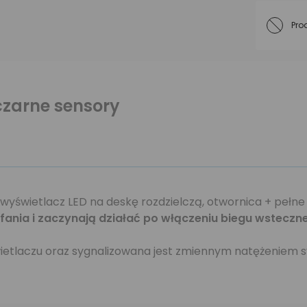
Pro
czarne sensory
 wyświetlacz LED na deskę rozdzielczą, otwornica + pełn
ofania i zaczynają działać po włączeniu biegu wsteczn
ietlaczu oraz sygnalizowana jest zmiennym natężeniem 