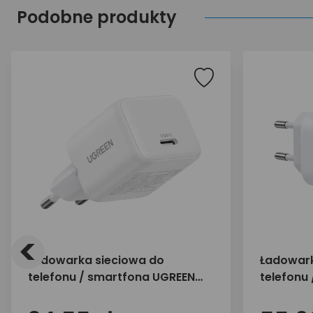
Podobne produkty
<
Ładowarka sieciowa do
Ładowark
telefonu / smartfona UGREEN
telefonu
30W 1x USB-C X513 65009
45W 2x U