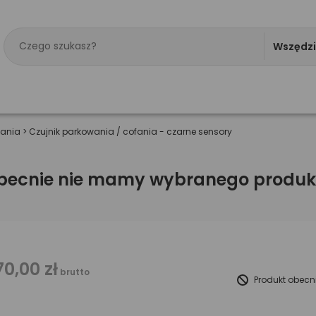
Wszędz
fania
>
Czujnik parkowania / cofania - czarne sensory
becnie nie mamy wybranego produk
70,00 zł
brutto
Produkt obecn