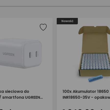
Nowość
a sieciowa do
100x Akumulator 18650 l
 / smartfona UGREEN
INR18650-35V - opako
SB-C X526 65154
zbiorcze