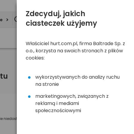
Zdecyduj, jakich
ie
ciasteczek użyjemy
Właściciel hurt.com.pl, firma Baltrade Sp. z
o.o., korzysta na swoich stronach z plików
cookies:
tu
wykorzystywanych do analizy ruchu
na stronie
marketingowych, związanych z
reklamą i mediami
Powiadom mnie o dostępności
społecznościowymi
ie niedostępny
Wyślemy powiadomienie o dostęności
na poniższy adres e-mail