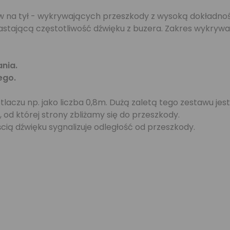
w na tył - wykrywających przeszkody z wysoką dokładnośc
stającą częstotliwość dźwięku z buzera. Zakres wykrywan
ania.
ego.
czu np. jako liczba 0,8m. Dużą zaletą tego zestawu jest 
 od której strony zbliżamy się do przeszkody.
ią dźwięku sygnalizuje odległość od przeszkody.