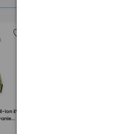
Nowość
>
i-ion EVE
100x Akumulator 18650 li-ion EVE
wanie
INR18650-29V - opakowanie
zbiorcze