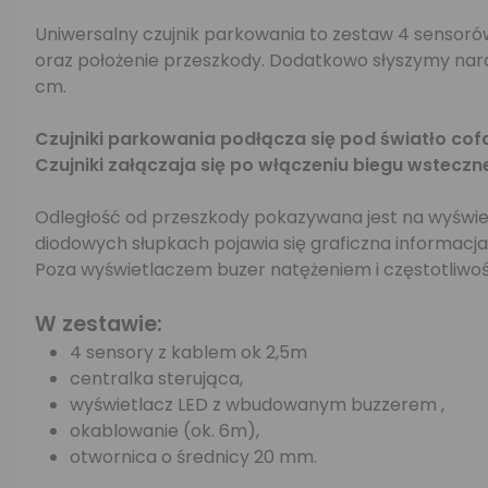
Uniwersalny czujnik parkowania to zestaw 4 sensoró
oraz położenie przeszkody. Dodatkowo słyszymy nara
cm.
Czujniki parkowania podłącza się pod światło cof
Czujniki załączaja się po włączeniu biegu wsteczn
Odległość od przeszkody pokazywana jest na wyświetla
diodowych słupkach pojawia się graficzna informacja,
Poza wyświetlaczem buzer natężeniem i częstotliwośc
W zestawie:
4 sensory z kablem ok 2,5m
centralka sterująca,
wyświetlacz LED z wbudowanym buzzerem ,
okablowanie (ok. 6m),
otwornica o średnicy 20 mm.