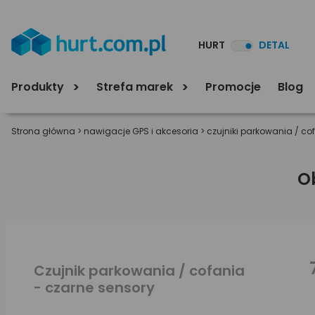
HURT
DETAL
Produkty
Strefa marek
Promocje
Blog
Strona główna
>
nawigacje GPS i akcesoria
>
czujniki parkowania / co
O
Czujnik parkowania / cofania
- czarne sensory