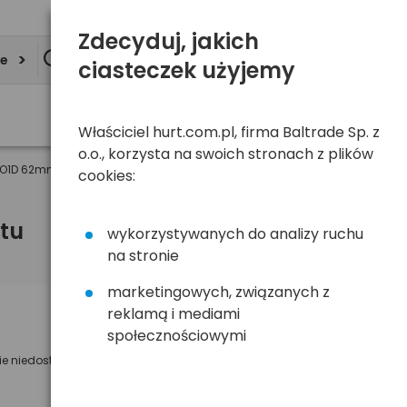
Zdecyduj, jakich
ie
ciasteczek użyjemy
Właściciel hurt.com.pl, firma Baltrade Sp. z
o.o., korzysta na swoich stronach z plików
RO1D 62mm
cookies:
tu
wykorzystywanych do analizy ruchu
na stronie
marketingowych, związanych z
reklamą i mediami
Powiadom mnie o dostępności
społecznościowymi
ie niedostępny
Wyślemy powiadomienie o dostęności
na poniższy adres e-mail