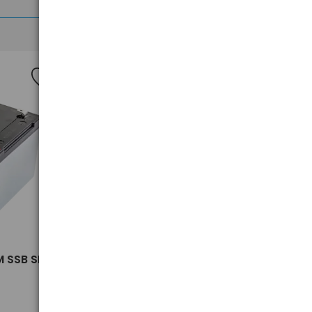
Nowość
>
 SSB SBL
akumulator żelowy AGM SSB SBL
20-12i 12V 20Ah M5