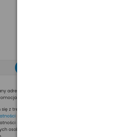
zapisz się >
ny adres e-mail
romocjach na hurt.com.pl.
ię z treścią i akceptuję
watności
i akceptuję
watności i wyrażam zgodę
nych osobowych na
.