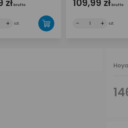
 zł
109,99 zł
brutto
brutto
+
+
-
-
+
+
szt.
szt.
Hoya
14