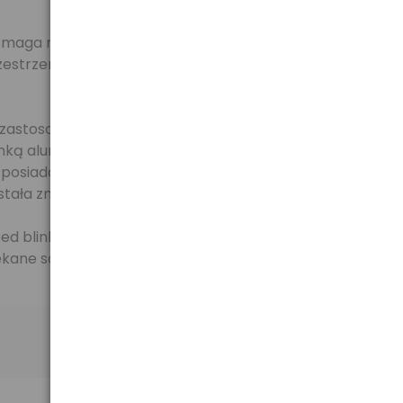
Wzmaga również intensywność kolorów - stają się
przestrzenny" wygląd. Obracana oprawa filtrów
astosowaniu nowej technologii, możliwe stało się,
enką aluminiową oprawką, która sprawia, że nie
 posiadają gwint z obu stron co pozwala na używanie
stała zmniejszona o około 40%.
ed blinkami, na które są w szczególności narażone.
ekane są wielokrotnie co gwarantuje jakość i trwałość