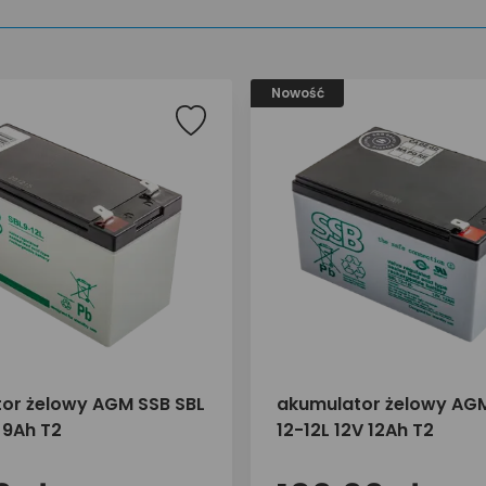
Nowość
or żelowy AGM SSB SBL
akumulator żelowy AGM
 9Ah T2
12-12L 12V 12Ah T2