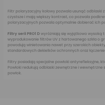
Filtr polaryzacyjny kołowy pozwala usunąć odblaski z
czystsze i mają większy kontrast, co pozwala podkreś
polaryzacyjnych pozwala optymalnie dobierać ich po
Filtry serii PRO1 D
wyróżniają się wyjątkowo wysoką tr
wyprodukowanie filtrów UV z hartowanego szkła o grub
powodują winietowania nawet przy szerokich obiektyw
standardowych dekielków ochronnych oraz łączenie ich
Filtry posiadają specjalne powłoki antyrefleksyjne,
Powłoki redukują odblaski zewnętrzne i wewnętrzne sp
powłok.