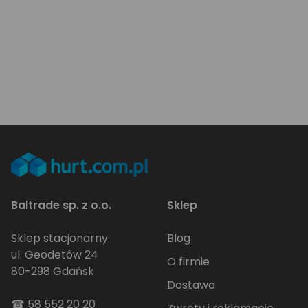
Baltrade sp. z o.o.
Sklep
Sklep stacjonarny
Blog
ul. Geodetów 24
O firmie
80-298 Gdańsk
Dostawa
☎
58 552 20 20