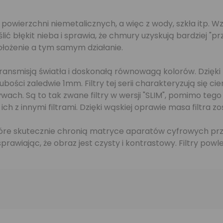
 powierzchni niemetalicznych, a więc z wody, szkła itp. 
lić błękit nieba i sprawia, że chmury uzyskują bardziej "
łożenie a tym samym działanie.
ansmisją światła i doskonałą równowagą kolorów. Dzięki z
ości zaledwie 1mm. Filtry tej serii charakteryzują się ci
ach. Są to tak zwane filtry w wersji "SLIM", pomimo tego
 z innymi filtrami. Dzięki wąskiej oprawie masa filtra zo
 które skutecznie chronią matryce aparatów cyfrowych prz
rawiając, że obraz jest czysty i kontrastowy. Filtry powl