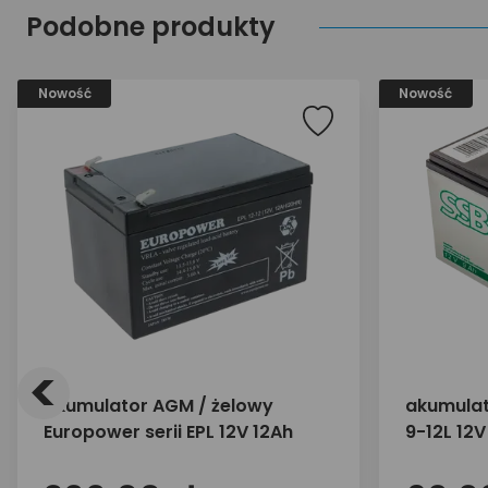
Podobne produkty
Nowość
Nowość
<
Akumulator AGM / żelowy
akumulat
Europower serii EPL 12V 12Ah
9-12L 12V