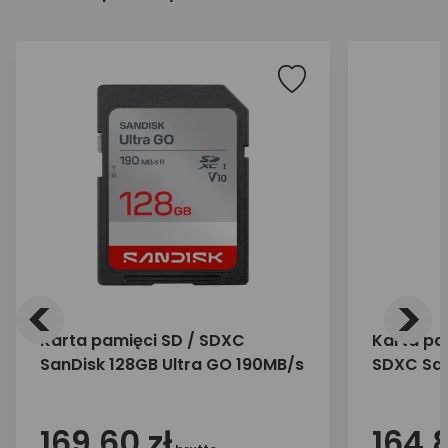
<
>
Karta pamięci SD / SDXC
Karta pa
SanDisk 128GB Ultra GO 190MB/s
SDXC San
GO 240/1
169,60 zł
164,8