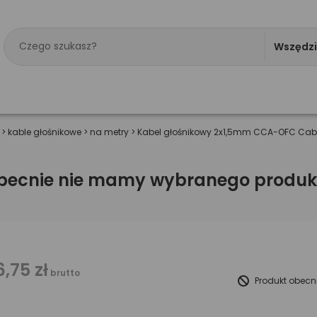
Wszędz
>
kable głośnikowe
>
na metry
>
Kabel głośnikowy 2x1,5mm CCA-OFC Cab
becnie nie mamy wybranego produk
6,75 zł
brutto
Produkt obecn