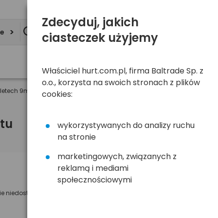
Zdecyduj, jakich
ie
ciasteczek użyjemy
Właściciel hurt.com.pl, firma Baltrade Sp. z
o.o., korzysta na swoich stronach z plików
letech 9m
cookies:
tu
wykorzystywanych do analizy ruchu
na stronie
marketingowych, związanych z
reklamą i mediami
Powiadom mnie o dostępności
społecznościowymi
ie niedostępny
Wyślemy powiadomienie o dostęności
na poniższy adres e-mail