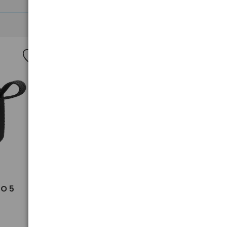
>
GO 5
Kabel przewód audio AUX wtyk
- wtyk jack 3.5 mm stereo
Baseus CAM30-BS1 1m