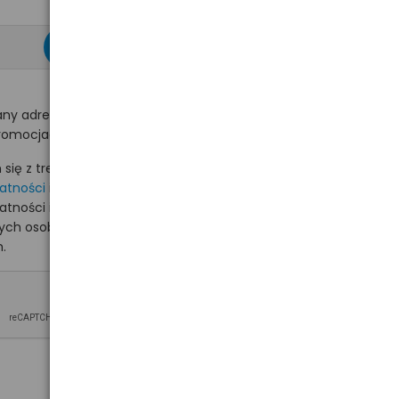
zapisz się >
ny adres e-mail
romocjach na hurt.com.pl.
ię z treścią i akceptuję
watności
i akceptuję
watności i wyrażam zgodę
nych osobowych na
.