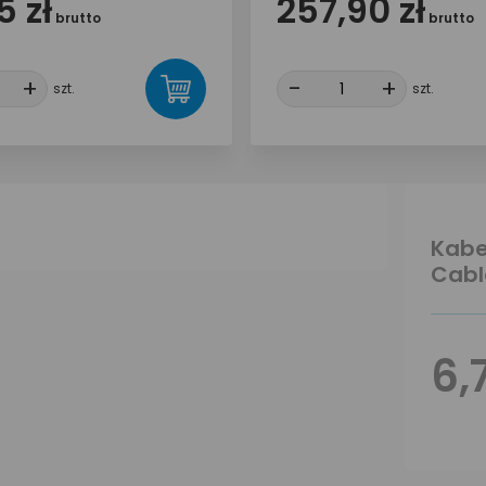
5 zł
257,90 zł
brutto
brutto
+
+
-
-
+
+
szt.
szt.
Kabe
Cabl
6,