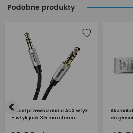
Podobne produkty
<
Kabel przewód audio AUX wtyk
Akumulat
- wtyk jack 3.5 mm stereo
do głośni
Baseus CAM30-CS1 1,5m
Xtreme