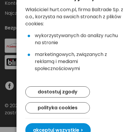
Kontakt
Właściciel hurt.com.pl, firma Baltrade Sp. z
Najczęściej zadawane pytania
o.o., korzysta na swoich stronach z plików
cookies:
Bezpieczne płatności
wykorzystywanych do analizy ruchu
na stronie
marketingowych, związanych z
reklamą i mediami
społecznościowymi
dostostuj zgody
© 2024 Baltrade sp. z o.o. - Wszelkie prawa
polityka cookies
zastrzeżone.
akceptuj wszystkie >