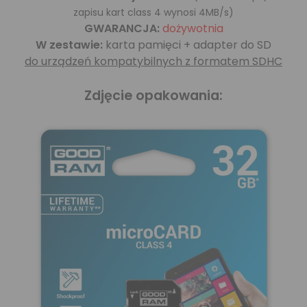
zapisu kart class 4 wynosi 4MB/s)
GWARANCJA:
dożywotnia
W zestawie:
karta pamięci + adapter do SD
do urządzeń kompatybilnych z formatem SDHC
Zdjęcie opakowania: