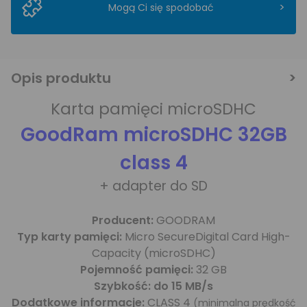
>
Mogą Ci się spodobać
Opis produktu
Karta pamięci microSDHC
GoodRam microSDHC 32GB
class 4
+ adapter do SD
Producent:
GOODRAM
Typ karty pamięci:
Micro SecureDigital Card High-
Capacity (microSDHC)
Pojemność pamięci:
32 GB
Szybkość: do 15 MB/s
Dodatkowe informacje:
CLASS 4
(minimalna prędkość