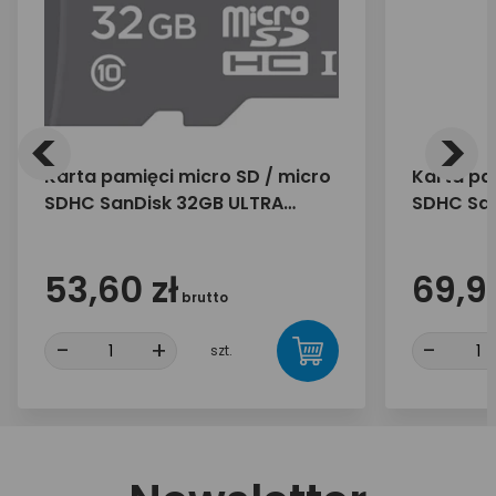
<
>
Karta pamięci micro SD / micro
Karta pa
SDHC SanDisk 32GB ULTRA
SDHC San
100MB/s
120MB/s 
53,60 zł
69,90
brutto
-
+
-
szt.