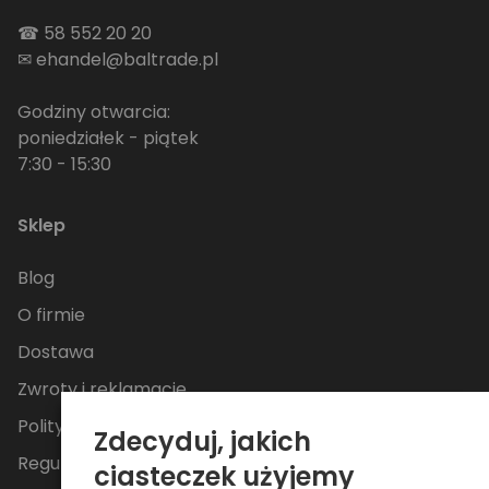
☎
58 552 20 20
✉
ehandel@baltrade.pl
Godziny otwarcia:
poniedziałek - piątek
7:30 - 15:30
Sklep
Blog
O firmie
Dostawa
Zwroty i reklamacje
Polityka Prywatności
Zdecyduj, jakich
Regulamin
ciasteczek użyjemy