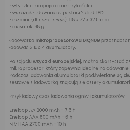
• wtyczka europejska i amerykańska
• wskażnik ładowania w postaci 2 diod LED
• rozmiar (dł x szer x wys): 118 x 72 x 32.5 mm
• masa: ok. 98 g
Ładowarka
mikroprocesorowa MQN09
przeznaczona
ładować 2 lub 4 akumulatory.
Po zdjęciu
wtyczki europejskiej
, można skorzystać z
mikroprocesor, który zapewnia idealne naładowanie
Podczas ładowania akumulatorki podświetlane są
dw
zestawie z ładowarką znajdują się cztery akumulat
Przykładowy czas ładowania ogniw i akumulatorów
Eneloop AA 2000 mAh - 7,5 h
Eneloop AAA 800 mAh - 6 h
NiMH AA 2700 mAh - 10 h