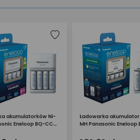
a akumulatorków Ni-
Ładowarka akumulator
onic Eneloop BQ-CC55
MH Panasonic Eneloop
/AA Eneloop 2000mAh
+ 4 x R6/AA Eneloop 2
E
BK-3MCDE