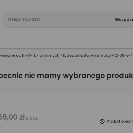
Wszędz
wersalne do Ni-MH, Li-ion i innych
>
ładowarka Sanyo Eneloop MQN09-E-4
becnie nie mamy wybranego produk
69,00 zł
brutto
Produkt obecn