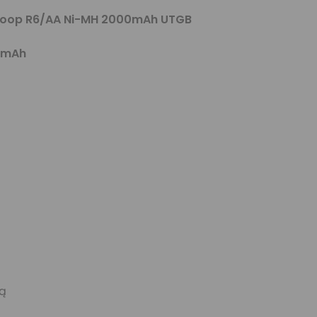
neloop R6/AA Ni-MH 2000mAh UTGB
00mAh
ną