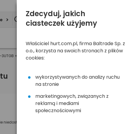
Zdecyduj, jakich
ie
ciasteczek użyjemy
Właściciel hurt.com.pl, firma Baltrade Sp. z
o.o., korzysta na swoich stronach z plików
-3UTGB + 4 x R6/AA Eneloop 2000 mAh UTGB
cookies:
tu
wykorzystywanych do analizy ruchu
na stronie
marketingowych, związanych z
reklamą i mediami
Powiadom mnie o dostępności
społecznościowymi
Wyślemy powiadomienie o dostęności
ie niedostępny
na poniższy adres e-mail