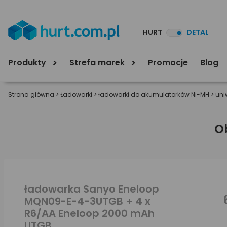
HURT
DETAL
Produkty
Strefa marek
Promocje
Blog
Strona główna
>
Ładowarki
>
ładowarki do akumulatorków Ni-MH
>
uni
O
ładowarka Sanyo Eneloop
MQN09-E-4-3UTGB + 4 x
R6/AA Eneloop 2000 mAh
UTGB