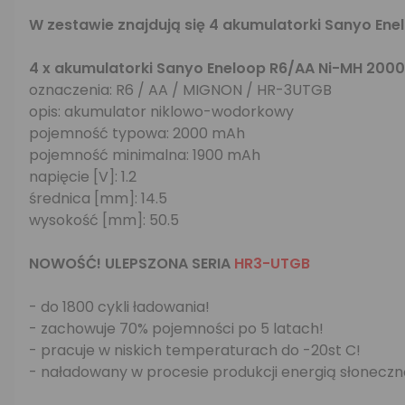
W zestawie znajdują się 4 akumulatorki Sanyo E
4 x akumulatorki Sanyo Eneloop R6/AA Ni-MH 20
oznaczenia: R6 / AA / MIGNON / HR-3UTGB
opis: akumulator niklowo-wodorkowy
pojemność typowa: 2000 mAh
pojemność minimalna: 1900 mAh
napięcie [V]: 1.2
średnica [mm]: 14.5
wysokość [mm]: 50.5
NOWOŚĆ! ULEPSZONA SERIA
HR3-UTGB
- do 1800 cykli ładowania!
- zachowuje 70% pojemności po 5 latach!
- pracuje w niskich temperaturach do -20st C!
- naładowany w procesie produkcji energią słonecz