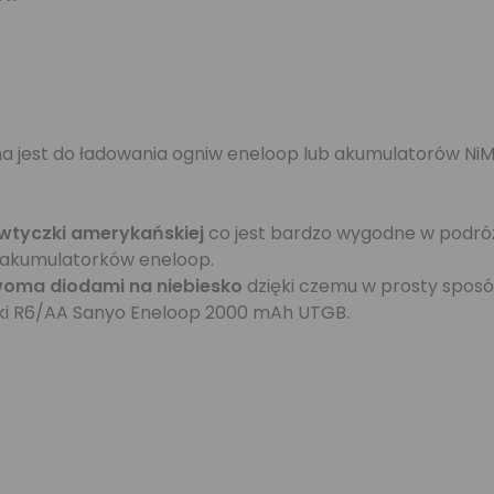
 jest do ładowania ogniw eneloop lub akumulatorów Ni
wtyczki amerykańskiej
co jest bardzo wygodne w podró
 akumulatorków eneloop.
oma diodami na niebiesko
dzięki czemu w prosty spo
orki R6/AA Sanyo Eneloop 2000 mAh UTGB.