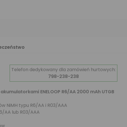
ieczeństwo
Telefon dedykowany dla zamówień hurtowych:
798-238-238
 akumulatorkami ENELOOP R6/AA 2000 mAh UTGB
ów NiMH typu R6/AA i R03/AAA
R6/AA lub R03/AAA
rów