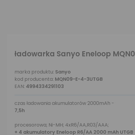
ładowarka Sanyo Eneloop MQN0
marka produktu:
Sanyo
kod producenta:
MQN09-E-4-3UTGB
EAN:
4994334291103
czas ładowania akumulatorów 2000mAh -
7,5h
procesorowa; Ni-MH; 4xR6/AA,R03/AAA;
+ 4 akumulatory Eneloop R6/AA 2000 mAh UTGB