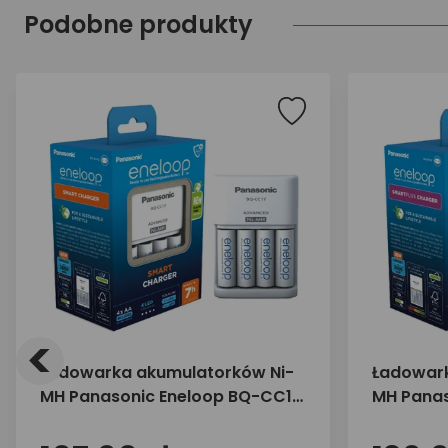
Podobne produkty
<
Ładowarka akumulatorków Ni-
Ładowark
MH Panasonic Eneloop BQ-CC17
MH Panas
+ 4 x R6/AA Eneloop 2000mAh
+ 4 x R6
BK-3MCDE
BK-3MCD