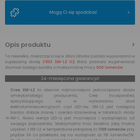
>
Mogą Ci się spodobać
Opis produktu
Ta niewielka, mieszcząca się w dłoni latarka została wyposażona w
superjasną diodę
CREE XM-L2 U2
, która pozwala wygenerować
strumień białego światła o maksymalnej mocy
900 lumenów
.
24-miesięczna gwarancja!
Cree XM-L2
to obecnie najmocniejsza jednoczipowa dioda
amerykańskiego producenta, Cree Incorporated,
specjalizującego się w wytwarzaniu diod
elektroluminescencyjnych czyli LED-ów. XM-L2 jest następcą
bardzo dobrze znanej i szeroko stosowanej w latarkach diody
XM-L. Nowa wersja LED-a jest mocniejsza i wydajniejsza od
swojego poprzednika. Maksymalna moc świetlna jaką można
uzyskać z XM-L2 w temperaturze pokojowej to
1198 lumenów
przy
prądzie 3A co przekłada się na wydajność aż 116 lumenów/W.