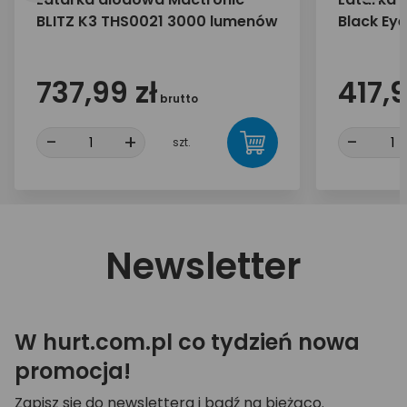
BLITZ K3 THS0021 3000 lumenów
Black Ey
737,99 zł
417,9
brutto
-
+
-
szt.
Newsletter
W hurt.com.pl co tydzień nowa
promocja!
Zapisz się do newslettera i bądź na bieżąco.