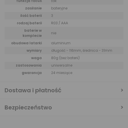
funkcja focus
tak
zasilanie
bateryjne
ilość baterii
3
rodzaj baterii
R03 / AAA
baterie w
nie
komplecie
obudowa latarki
aluminium
wymiary
długość - 116mm, średnica - 31mm
waga
80g (bez baterii)
zastosowania
uniwersalne
gwarancja
24 miesiące
Dostawa i płatność
Bezpieczeństwo