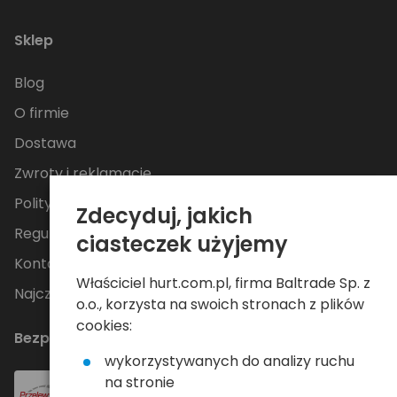
Sklep
Blog
O firmie
Dostawa
Zwroty i reklamacje
Polityka Prywatności
Zdecyduj, jakich
Regulamin
ciasteczek użyjemy
Kontakt
Właściciel hurt.com.pl, firma Baltrade Sp. z
Najczęściej zadawane pytania
o.o., korzysta na swoich stronach z plików
cookies:
Bezpieczne płatności
wykorzystywanych do analizy ruchu
na stronie