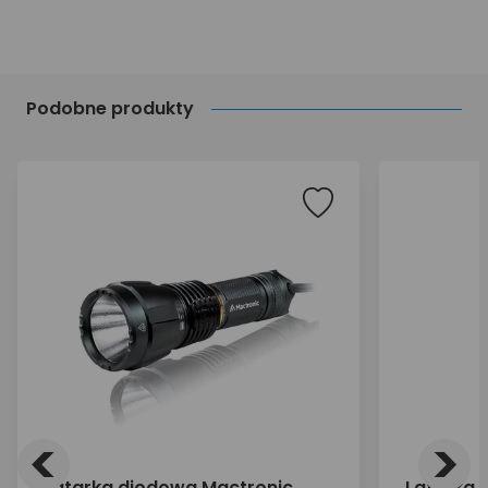
Podobne produkty
<
>
Latarka diodowa Mactronic
Latarka 