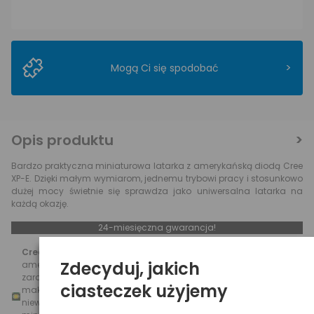
>
Mogą Ci się spodobać
Opis produktu
Bardzo praktyczna miniaturowa latarka z amerykańską diodą Cree
XP-E. Dzięki małym wymiarom, jednemu trybowi pracy i stosunkowo
dużej mocy świetnie się sprawdza jako uniwersalna latarka na
każdą okazję.
24-miesięczna gwarancja!
Cree XP-E
to nieco mniej znana dioda z arsenału
Zdecyduj, jakich
amerykańskiego producenta. Mocniejsza, wydajniejsza i
zarazem mniejsza o ponad połowę od nadal popularnej XR-E. Jej
ciasteczek użyjemy
maksymalna moc świetlna to 291 lumenów. Ze względu na
niewielkie wymiary i dużą moc znalazła zastosowanie w wielu