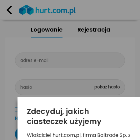
<
Logowanie
Rejestracja
adres e-mail
hasło
Zdecyduj, jakich
Zapamiętaj mnie
Nie pamiętam hasła
ciasteczek użyjemy
Właściciel hurt.com.pl, firma Baltrade Sp. z