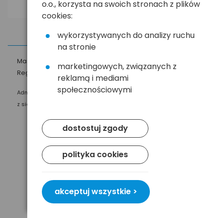
o.o., korzysta na swoich stronach z plików
cookies:
wykorzystywanych do analizy ruchu
na stronie
Masz pytania?
☎
58 552 20 20
ehandel@hurt.com.pl
marketingowych, związanych z
Regulamin
Polityka prywatności
reklamą i mediami
społecznościowymi
Administratorem Twoich danych osobowych jest Baltrade sp. z o.o.
z siedzibą w Gdańsku przy ul. Geodetów 24, 80-298 Gdańsk.
dostostuj zgody
polityka cookies
akceptuj wszystkie >