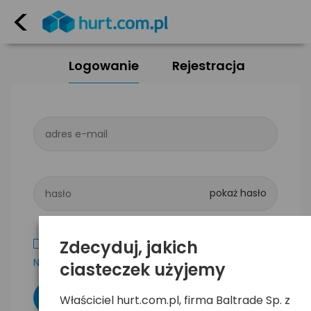
<
Logowanie
Rejestracja
adres e-mail
hasło
Zdecyduj, jakich
Zapamiętaj mnie
Nie pamiętam hasła
ciasteczek użyjemy
Właściciel hurt.com.pl, firma Baltrade Sp. z