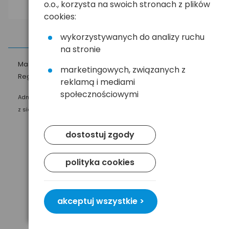
o.o., korzysta na swoich stronach z plików
cookies:
wykorzystywanych do analizy ruchu
na stronie
Masz pytania?
☎
58 552 20 20
ehandel@hurt.com.pl
marketingowych, związanych z
Regulamin
Polityka prywatności
reklamą i mediami
społecznościowymi
Administratorem Twoich danych osobowych jest Baltrade sp. z o.o.
z siedzibą w Gdańsku przy ul. Geodetów 24, 80-298 Gdańsk.
dostostuj zgody
polityka cookies
akceptuj wszystkie >