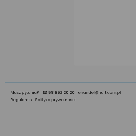
Masz pytania?
☎
58 552 20 20
ehandel@hurt.com.pl
Regulamin
Polityka prywatności