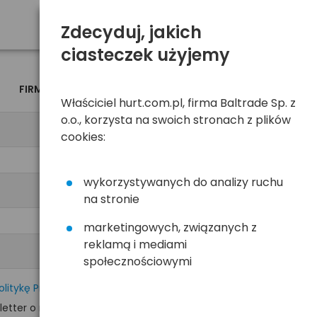
Zdecyduj, jakich
ciasteczek użyjemy
FIRMA
OSOBA
Właściciel hurt.com.pl, firma Baltrade Sp. z
o.o., korzysta na swoich stronach z plików
cookies:
wykorzystywanych do analizy ruchu
na stronie
marketingowych, związanych z
reklamą i mediami
społecznościowymi
olitykę Prywatności
tter o nowościach i