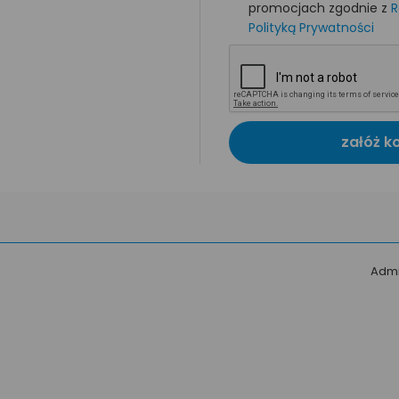
promocjach zgodnie z
R
Polityką Prywatności
załóż k
Admi