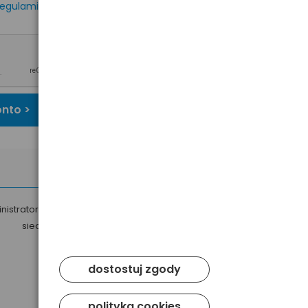
egulaminem
oraz
onto >
nistratorem Twoich danych osobowych jest Baltrade sp. z o.o. z
siedzibą w Gdańsku przy ul. Geodetów 24, 80-298 Gdańsk.
dostostuj zgody
polityka cookies