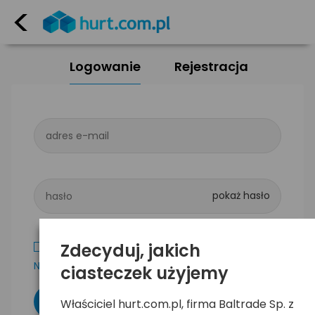
<
Logowanie
Rejestracja
adres e-mail
hasło
Zdecyduj, jakich
Zapamiętaj mnie
Nie pamiętam hasła
ciasteczek użyjemy
Właściciel hurt.com.pl, firma Baltrade Sp. z