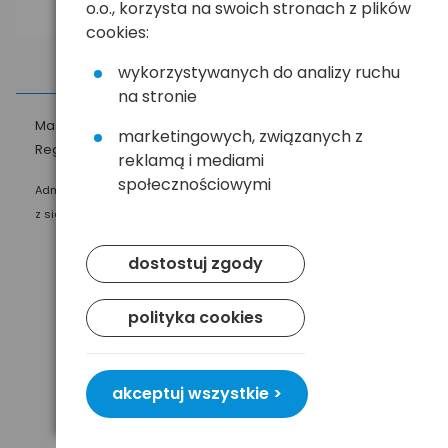
o.o., korzysta na swoich stronach z plików
cookies:
wykorzystywanych do analizy ruchu
na stronie
Masz pytania?
☎
58 552 20 20
ehandel@hurt.com.pl
marketingowych, związanych z
Regulamin
Polityka prywatności
reklamą i mediami
społecznościowymi
Administratorem Twoich danych osobowych jest Baltrade sp. z o.o.
z siedzibą w Gdańsku przy ul. Geodetów 24, 80-298 Gdańsk.
dostostuj zgody
polityka cookies
akceptuj wszystkie >