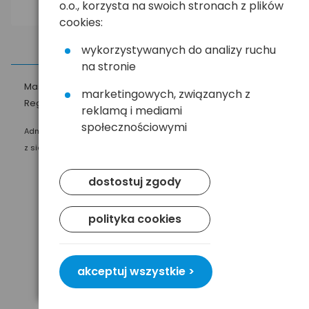
o.o., korzysta na swoich stronach z plików
cookies:
wykorzystywanych do analizy ruchu
na stronie
Masz pytania?
☎
58 552 20 20
ehandel@hurt.com.pl
marketingowych, związanych z
Regulamin
Polityka prywatności
reklamą i mediami
społecznościowymi
Administratorem Twoich danych osobowych jest Baltrade sp. z o.o.
z siedzibą w Gdańsku przy ul. Geodetów 24, 80-298 Gdańsk.
dostostuj zgody
polityka cookies
akceptuj wszystkie >