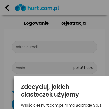
<
Logowanie
Rejestracja
adres e-mail
hasło
Zdecyduj, jakich
Zapamiętaj mnie
Nie pamiętam hasła
ciasteczek użyjemy
Właściciel hurt.com.pl, firma Baltrade Sp. z