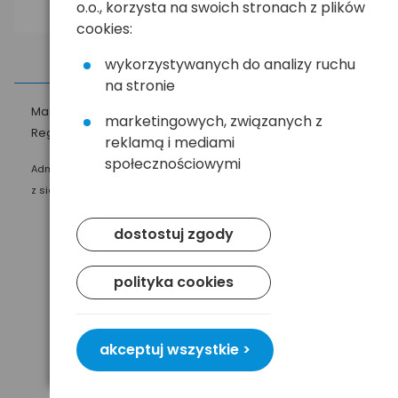
o.o., korzysta na swoich stronach z plików
cookies:
wykorzystywanych do analizy ruchu
na stronie
Masz pytania?
☎
58 552 20 20
ehandel@hurt.com.pl
marketingowych, związanych z
Regulamin
Polityka prywatności
reklamą i mediami
społecznościowymi
Administratorem Twoich danych osobowych jest Baltrade sp. z o.o.
z siedzibą w Gdańsku przy ul. Geodetów 24, 80-298 Gdańsk.
dostostuj zgody
polityka cookies
akceptuj wszystkie >