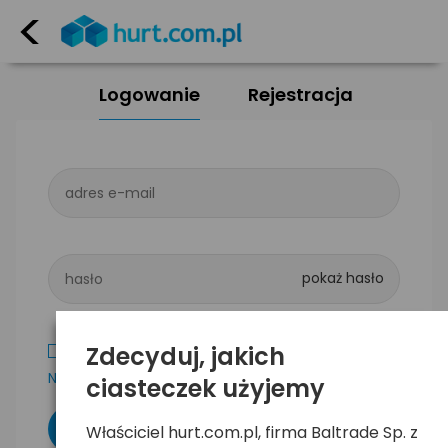
<
Logowanie
Rejestracja
adres e-mail
hasło
Zdecyduj, jakich
Zapamiętaj mnie
Nie pamiętam hasła
ciasteczek użyjemy
Właściciel hurt.com.pl, firma Baltrade Sp. z