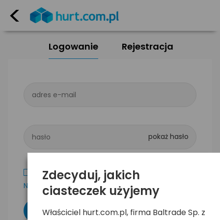
<
Logowanie
Rejestracja
adres e-mail
hasło
Zdecyduj, jakich
Zapamiętaj mnie
Nie pamiętam hasła
ciasteczek użyjemy
Właściciel hurt.com.pl, firma Baltrade Sp. z