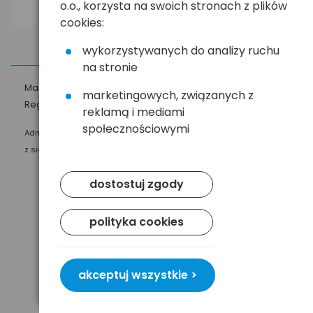
o.o., korzysta na swoich stronach z plików
cookies:
wykorzystywanych do analizy ruchu
na stronie
Masz pytania?
☎
58 552 20 20
ehandel@hurt.com.pl
marketingowych, związanych z
Regulamin
Polityka prywatności
reklamą i mediami
społecznościowymi
Administratorem Twoich danych osobowych jest Baltrade sp. z o.o.
z siedzibą w Gdańsku przy ul. Geodetów 24, 80-298 Gdańsk.
dostostuj zgody
polityka cookies
akceptuj wszystkie >