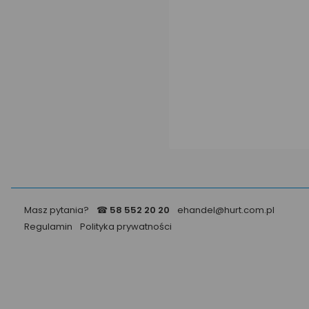
Masz pytania?
☎
58 552 20 20
ehandel@hurt.com.pl
Regulamin
Polityka prywatności