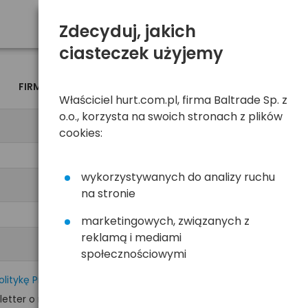
Zdecyduj, jakich
ciasteczek użyjemy
FIRMA
OSOBA
Właściciel hurt.com.pl, firma Baltrade Sp. z
o.o., korzysta na swoich stronach z plików
cookies:
wykorzystywanych do analizy ruchu
na stronie
marketingowych, związanych z
reklamą i mediami
społecznościowymi
olitykę Prywatności
tter o nowościach i