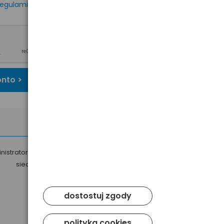
egulaminem
oraz
onto >
nistratorem Twoich danych osobowych jest Baltrade sp. z o.o. z
siedzibą w Gdańsku przy ul. Geodetów 24, 80-298 Gdańsk.
dostostuj zgody
polityka cookies