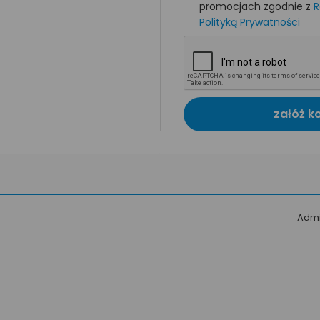
promocjach zgodnie z
R
Polityką Prywatności
załóż k
Admi