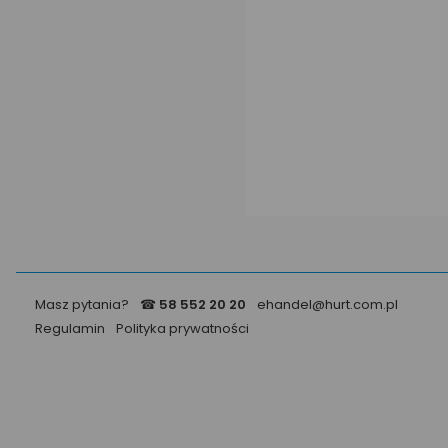
Masz pytania?
☎
58 552 20 20
ehandel@hurt.com.pl
Regulamin
Polityka prywatności