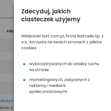
Zdecyduj, jakich
ciasteczek użyjemy
FIRMA
OSOBA
Właściciel hurt.com.pl, firma Baltrade Sp. z
o.o., korzysta na swoich stronach z plików
cookies:
wykorzystywanych do analizy ruchu
na stronie
marketingowych, związanych z
reklamą i mediami
społecznościowymi
olitykę Prywatności
tter o nowościach i