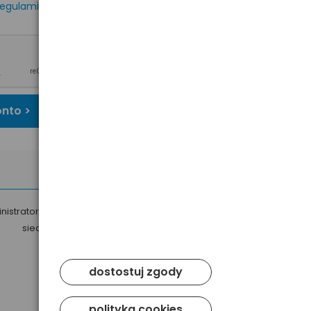
egulaminem
oraz
onto >
nistratorem Twoich danych osobowych jest Baltrade sp. z o.o. z
siedzibą w Gdańsku przy ul. Geodetów 24, 80-298 Gdańsk.
dostostuj zgody
polityka cookies