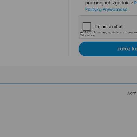
promocjach zgodnie z
R
Polityką Prywatności
załóż k
Admi