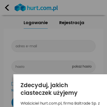
<
Logowanie
Rejestracja
adres e-mail
hasło
Zdecyduj, jakich
Zapamiętaj mnie
Nie pamiętam hasła
ciasteczek użyjemy
Właściciel hurt.com.pl, firma Baltrade Sp. z