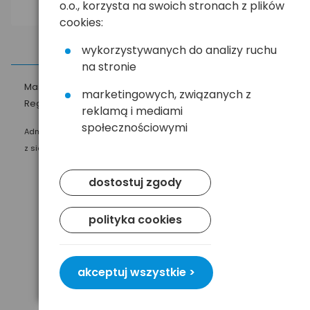
o.o., korzysta na swoich stronach z plików
cookies:
wykorzystywanych do analizy ruchu
na stronie
Masz pytania?
☎
58 552 20 20
ehandel@hurt.com.pl
marketingowych, związanych z
Regulamin
Polityka prywatności
reklamą i mediami
społecznościowymi
Administratorem Twoich danych osobowych jest Baltrade sp. z o.o.
z siedzibą w Gdańsku przy ul. Geodetów 24, 80-298 Gdańsk.
dostostuj zgody
polityka cookies
akceptuj wszystkie >