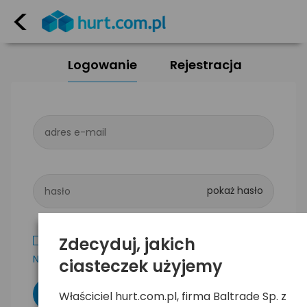
<
Logowanie
Rejestracja
adres e-mail
hasło
Zdecyduj, jakich
Zapamiętaj mnie
Nie pamiętam hasła
ciasteczek użyjemy
Właściciel hurt.com.pl, firma Baltrade Sp. z