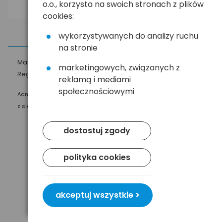
o.o., korzysta na swoich stronach z plików
cookies:
wykorzystywanych do analizy ruchu
na stronie
Masz pytania?
☎
58 552 20 20
ehandel@hurt.com.pl
marketingowych, związanych z
Regulamin
Polityka prywatności
reklamą i mediami
społecznościowymi
Administratorem Twoich danych osobowych jest Baltrade sp. z o.o.
z siedzibą w Gdańsku przy ul. Geodetów 24, 80-298 Gdańsk.
dostostuj zgody
polityka cookies
akceptuj wszystkie >