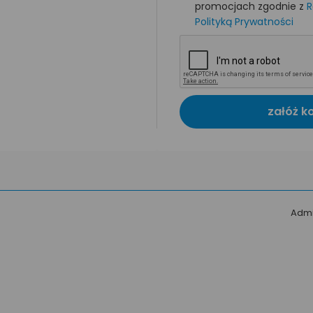
promocjach zgodnie z
R
Polityką Prywatności
załóż k
Admi