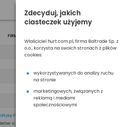
Zdecyduj, jakich
ciasteczek użyjemy
FIRMA
OSOBA
Właściciel hurt.com.pl, firma Baltrade Sp. z
o.o., korzysta na swoich stronach z plików
cookies:
wykorzystywanych do analizy ruchu
na stronie
marketingowych, związanych z
reklamą i mediami
społecznościowymi
olitykę Prywatności
tter o nowościach i