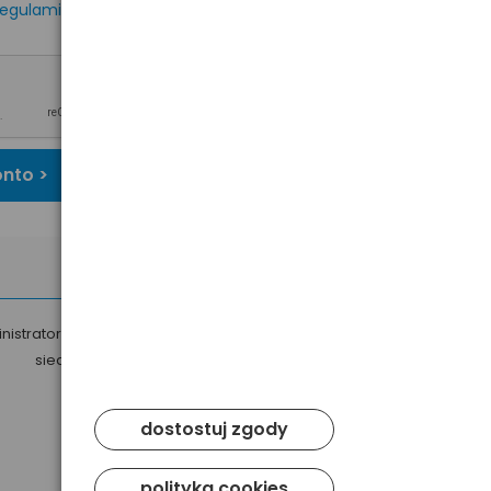
egulaminem
oraz
onto >
nistratorem Twoich danych osobowych jest Baltrade sp. z o.o. z
siedzibą w Gdańsku przy ul. Geodetów 24, 80-298 Gdańsk.
dostostuj zgody
polityka cookies