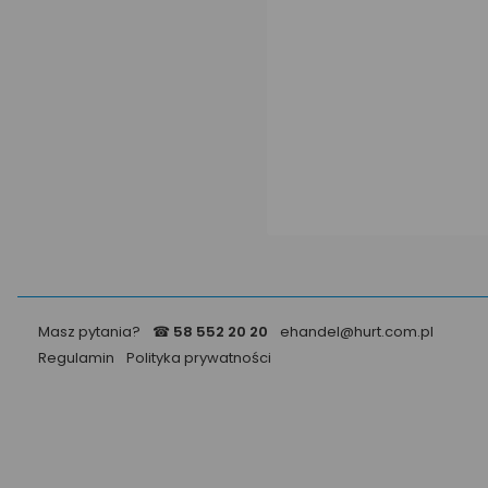
Masz pytania?
☎
58 552 20 20
ehandel@hurt.com.pl
Regulamin
Polityka prywatności