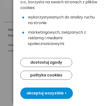
o.o., korzysta na swoich stronach z plików
cookies:
wykorzystywanych do analizy ruchu
na stronie
Masz pytania?
☎
58 552 20 20
ehandel@hurt.com.pl
marketingowych, związanych z
Regulamin
Polityka prywatności
reklamą i mediami
społecznościowymi
Administratorem Twoich danych osobowych jest Baltrade sp. z o.o.
z siedzibą w Gdańsku przy ul. Geodetów 24, 80-298 Gdańsk.
dostostuj zgody
polityka cookies
akceptuj wszystkie >