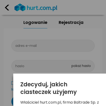
<
Logowanie
Rejestracja
adres e-mail
hasło
Zdecyduj, jakich
Zapamiętaj mnie
Nie pamiętam hasła
ciasteczek użyjemy
Właściciel hurt.com.pl, firma Baltrade Sp. z